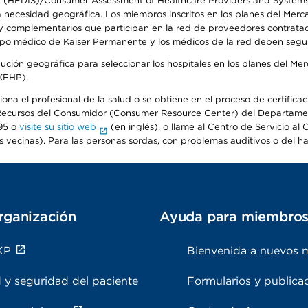
t (HEDIS)/Consumer Assessment of Healthcare Providers and Systems (
la necesidad geográfica. Los miembros inscritos en los planes del Me
s y complementarios que participan en la red de proveedores contrata
o médico de Kaiser Permanente y los médicos de la red deben seguir l
ribución geográfica para seleccionar los hospitales en los planes del 
(KFHP).
iona el profesional de la salud o se obtiene en el proceso de certific
o de Recursos del Consumidor (Consumer Resource Center) del Departa
95 o
visite su sitio web
(en inglés), o llame al Centro de Servicio a
s vecinas). Para las personas sordas, con problemas auditivos o del h
rganización
Ayuda para miembro
KP
Bienvenida a nuevos 
 y seguridad del paciente
Formularios y publica