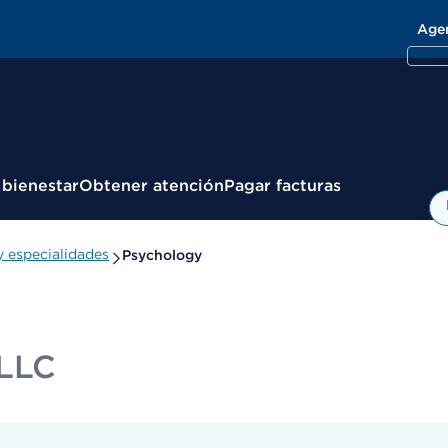
Age
 bienestar
Obtener atención
Pagar facturas
 especialidades
Psychology
 LLC