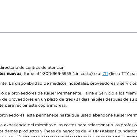
irectorio de centros de atención
tes nuevos,
llame al 1-800-966-5955 (sin costo) o al
711
(línea TTY par
ente. La disponibilidad de médicos, hospitales, proveedores y servicio
io de proveedores de Kaiser Permanente, llame a Servicio a los Miembr
 de proveedores en un plazo de tres (3) días hábiles después de su so
te para recibir esta copia impresa.
o de proveedores, esta permanece hasta que usted abandone Kaiser Perm
 experiencia del miembro o los costos para seleccionar a los profesiona
s demás productos y líneas de negocios de KFHP (Kaiser Foundation He