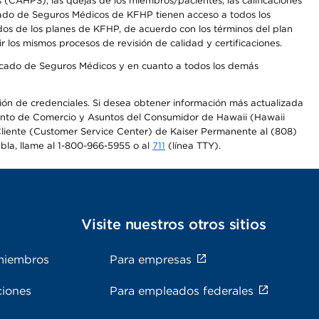
CAHPS), las quejas de los miembros/pacientes, las calificaciones
rcado de Seguros Médicos de KFHP tienen acceso a todos los
dos de los planes de KFHP, de acuerdo con los términos del plan
os mismos procesos de revisión de calidad y certificaciones.
Mercado de Seguros Médicos y en cuanto a todos los demás
ación de credenciales. Si desea obtener información más actualizada
mento de Comercio y Asuntos del Consumidor de Hawaii (Hawaii
l Cliente (Customer Service Center) de Kaiser Permanente al (808)
abla, llame al 1-800-966-5955 o al
711
(línea TTY).
s
Visite nuestros otros sitios
miembros
Para empresas
ciones
Para empleados federales