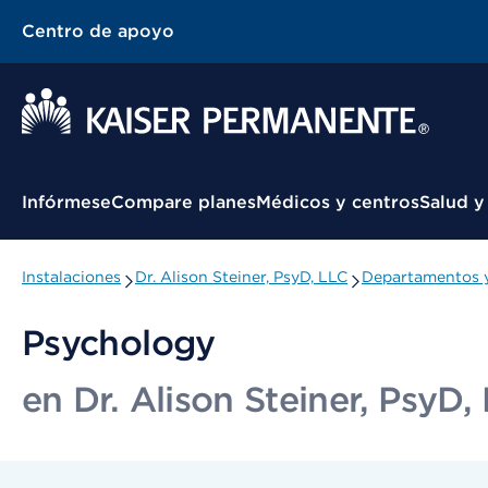
Centro de apoyo
Menú contextual
Infórmese
Compare planes
Médicos y centros
Salud y
Instalaciones
Dr. Alison Steiner, PsyD, LLC
Departamentos y
Psychology
en Dr. Alison Steiner, PsyD,