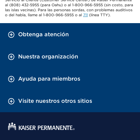
al (808) 432-5955 (para Oahu) o al 1-800-966-5955 (sin costo, para
las islas vecinas). Para las personas sordas, con problemas auditivos
o del habla, llame al 1-800-966-5955 o al
711
(línea TTY).
Obtenga atención
Nuestra organización
Ayuda para miembros
Visite nuestros otros sitios