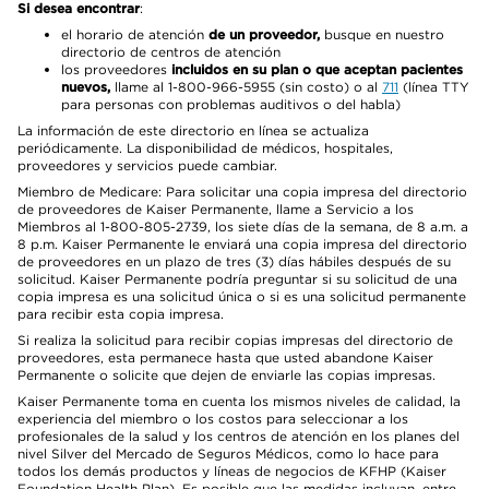
Si desea encontrar
:
el horario de atención
de un proveedor,
busque en nuestro
directorio de centros de atención
los proveedores
incluidos en su plan o que aceptan pacientes
nuevos,
llame al 1-800-966-5955 (sin costo) o al
711
(línea TTY
para personas con problemas auditivos o del habla)
La información de este directorio en línea se actualiza
periódicamente. La disponibilidad de médicos, hospitales,
proveedores y servicios puede cambiar.
Miembro de Medicare: Para solicitar una copia impresa del directorio
de proveedores de Kaiser Permanente, llame a Servicio a los
Miembros al 1-800-805-2739, los siete días de la semana, de 8 a.m. a
8 p.m. Kaiser Permanente le enviará una copia impresa del directorio
de proveedores en un plazo de tres (3) días hábiles después de su
solicitud. Kaiser Permanente podría preguntar si su solicitud de una
copia impresa es una solicitud única o si es una solicitud permanente
para recibir esta copia impresa.
Si realiza la solicitud para recibir copias impresas del directorio de
proveedores, esta permanece hasta que usted abandone Kaiser
Permanente o solicite que dejen de enviarle las copias impresas.
Kaiser Permanente toma en cuenta los mismos niveles de calidad, la
experiencia del miembro o los costos para seleccionar a los
profesionales de la salud y los centros de atención en los planes del
nivel Silver del Mercado de Seguros Médicos, como lo hace para
todos los demás productos y líneas de negocios de KFHP (Kaiser
Foundation Health Plan). Es posible que las medidas incluyan, entre