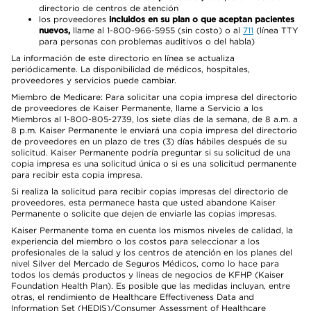
directorio de centros de atención
los proveedores
incluidos en su plan o que aceptan pacientes
nuevos,
llame al 1-800-966-5955 (sin costo) o al
711
(línea TTY
para personas con problemas auditivos o del habla)
La información de este directorio en línea se actualiza
periódicamente. La disponibilidad de médicos, hospitales,
proveedores y servicios puede cambiar.
Miembro de Medicare: Para solicitar una copia impresa del directorio
de proveedores de Kaiser Permanente, llame a Servicio a los
Miembros al 1-800-805-2739, los siete días de la semana, de 8 a.m. a
8 p.m. Kaiser Permanente le enviará una copia impresa del directorio
de proveedores en un plazo de tres (3) días hábiles después de su
solicitud. Kaiser Permanente podría preguntar si su solicitud de una
copia impresa es una solicitud única o si es una solicitud permanente
para recibir esta copia impresa.
Si realiza la solicitud para recibir copias impresas del directorio de
proveedores, esta permanece hasta que usted abandone Kaiser
Permanente o solicite que dejen de enviarle las copias impresas.
Kaiser Permanente toma en cuenta los mismos niveles de calidad, la
experiencia del miembro o los costos para seleccionar a los
profesionales de la salud y los centros de atención en los planes del
nivel Silver del Mercado de Seguros Médicos, como lo hace para
todos los demás productos y líneas de negocios de KFHP (Kaiser
Foundation Health Plan). Es posible que las medidas incluyan, entre
otras, el rendimiento de Healthcare Effectiveness Data and
Information Set (HEDIS)/Consumer Assessment of Healthcare