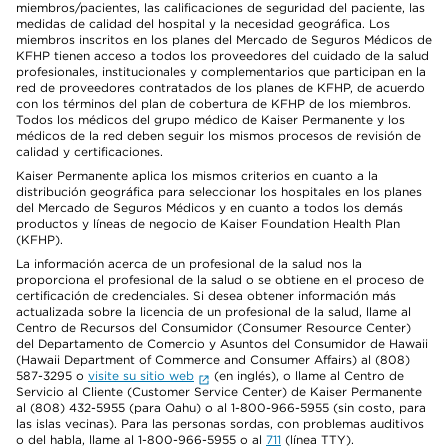
miembros/pacientes, las calificaciones de seguridad del paciente, las
medidas de calidad del hospital y la necesidad geográfica. Los
miembros inscritos en los planes del Mercado de Seguros Médicos de
KFHP tienen acceso a todos los proveedores del cuidado de la salud
profesionales, institucionales y complementarios que participan en la
red de proveedores contratados de los planes de KFHP, de acuerdo
con los términos del plan de cobertura de KFHP de los miembros.
Todos los médicos del grupo médico de Kaiser Permanente y los
médicos de la red deben seguir los mismos procesos de revisión de
calidad y certificaciones.
Kaiser Permanente aplica los mismos criterios en cuanto a la
distribución geográfica para seleccionar los hospitales en los planes
del Mercado de Seguros Médicos y en cuanto a todos los demás
productos y líneas de negocio de Kaiser Foundation Health Plan
(KFHP).
La información acerca de un profesional de la salud nos la
proporciona el profesional de la salud o se obtiene en el proceso de
certificación de credenciales. Si desea obtener información más
actualizada sobre la licencia de un profesional de la salud, llame al
Centro de Recursos del Consumidor (Consumer Resource Center)
del Departamento de Comercio y Asuntos del Consumidor de Hawaii
(Hawaii Department of Commerce and Consumer Affairs) al (808)
587-3295 o
visite su sitio web
(en inglés), o llame al Centro de
Servicio al Cliente (Customer Service Center) de Kaiser Permanente
al (808) 432-5955 (para Oahu) o al 1-800-966-5955 (sin costo, para
las islas vecinas). Para las personas sordas, con problemas auditivos
o del habla, llame al 1-800-966-5955 o al
711
(línea TTY).