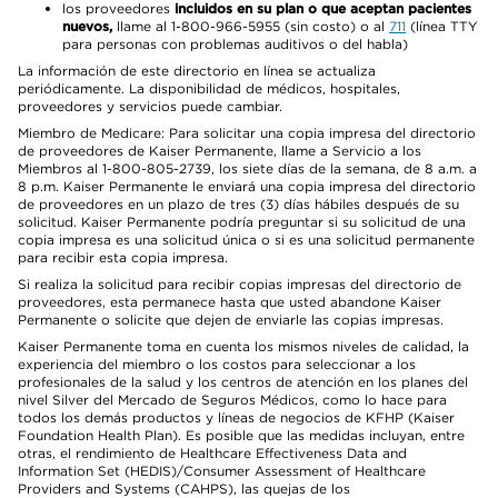
los proveedores
incluidos en su plan o que aceptan pacientes
nuevos,
llame al 1-800-966-5955 (sin costo) o al
711
(línea TTY
para personas con problemas auditivos o del habla)
La información de este directorio en línea se actualiza
periódicamente. La disponibilidad de médicos, hospitales,
proveedores y servicios puede cambiar.
Miembro de Medicare: Para solicitar una copia impresa del directorio
de proveedores de Kaiser Permanente, llame a Servicio a los
Miembros al 1-800-805-2739, los siete días de la semana, de 8 a.m. a
8 p.m. Kaiser Permanente le enviará una copia impresa del directorio
de proveedores en un plazo de tres (3) días hábiles después de su
solicitud. Kaiser Permanente podría preguntar si su solicitud de una
copia impresa es una solicitud única o si es una solicitud permanente
para recibir esta copia impresa.
Si realiza la solicitud para recibir copias impresas del directorio de
proveedores, esta permanece hasta que usted abandone Kaiser
Permanente o solicite que dejen de enviarle las copias impresas.
Kaiser Permanente toma en cuenta los mismos niveles de calidad, la
experiencia del miembro o los costos para seleccionar a los
profesionales de la salud y los centros de atención en los planes del
nivel Silver del Mercado de Seguros Médicos, como lo hace para
todos los demás productos y líneas de negocios de KFHP (Kaiser
Foundation Health Plan). Es posible que las medidas incluyan, entre
otras, el rendimiento de Healthcare Effectiveness Data and
Information Set (HEDIS)/Consumer Assessment of Healthcare
Providers and Systems (CAHPS), las quejas de los