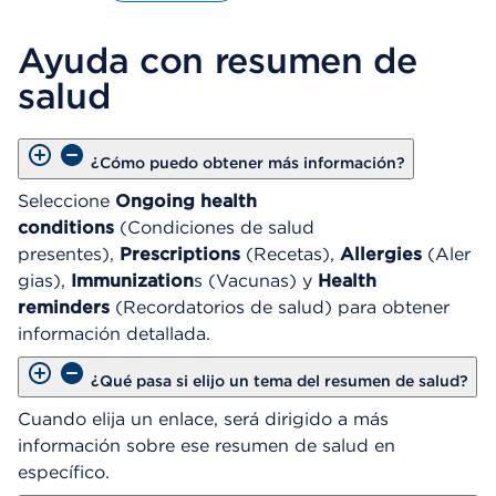
A
b
Ayuda con resumen de
r
e
salud
u
n
C
u
¿Cómo puedo obtener más información?
a
Seleccione
Ongoing health
d
conditions
(Condiciones de salud
r
o
presentes),
Prescriptions
(Recetas),
Allergies
(Aler
d
gias),
Immunization
s (Vacunas) y
Health
e
reminders
(Recordatorios de salud) para obtener
D
información detallada.
i
á
¿Qué pasa si elijo un tema del resumen de salud?
l
o
Cuando elija un enlace, será dirigido a más
g
información sobre ese resumen de salud en
o
específico.