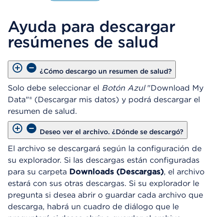
A
b
Ayuda para descargar
r
e
resúmenes de salud
u
n
C
u
¿Cómo descargo un resumen de salud?
a
Solo debe seleccionar el
Botón Azul
"Download My
d
Data"® (Descargar mis datos) y podrá descargar el
r
o
resumen de salud.
d
e
Deseo ver el archivo. ¿Dónde se descargó?
D
i
El archivo se descargará según la configuración de
á
su explorador. Si las descargas están configuradas
l
para su carpeta
Downloads (Descargas)
, el archivo
o
estará con sus otras descargas. Si su explorador le
g
pregunta si desea abrir o guardar cada archivo que
o
descarga, habrá un cuadro de diálogo que le