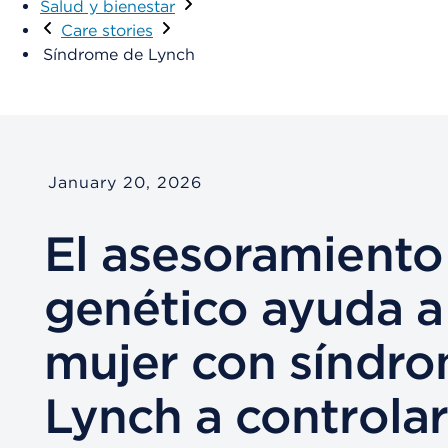
Salud y bienestar
Care stories
Síndrome de Lynch
January 20, 2026
El asesoramiento
genético ayuda a
mujer con síndr
Lynch a controlar