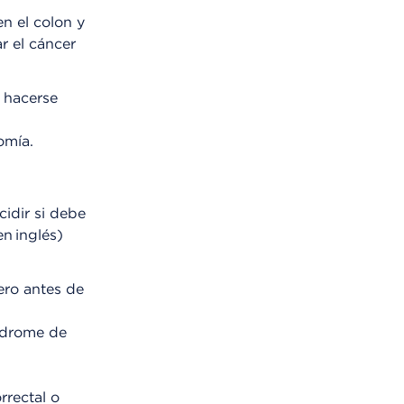
en el colon y
r el cáncer
 hacerse
tomía.
idir si debe
n inglés)
ero antes de
índrome de
rrectal o