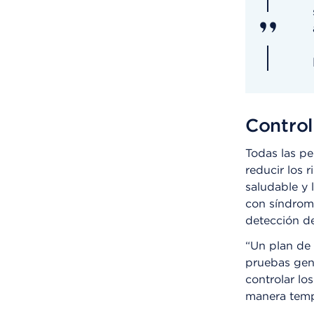
Control
Todas las p
reducir los 
saludable y 
con síndrome
detección de
“Un plan de 
pruebas gené
controlar lo
manera temp