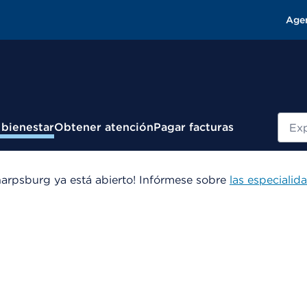
Age
Busc
 bienestar
Obtener atención
Pagar facturas
arpsburg ya está abierto! Infórmese sobre
las especialid