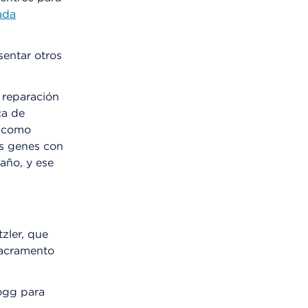
ada
sentar otros
 reparación
ca de
o como
os genes con
año, y ese
zler, que
Sacramento
logg para