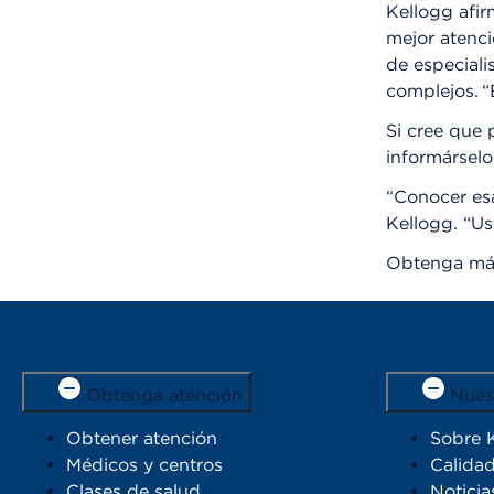
Kellogg afir
mejor atenci
de especiali
complejos. “
Si cree que 
informársel
“Conocer esa
Kellogg. “Us
Obtenga más
Obtenga atención
Nues
Obtener atención
Sobre 
Médicos y centros
Calidad
Clases de salud
Noticia