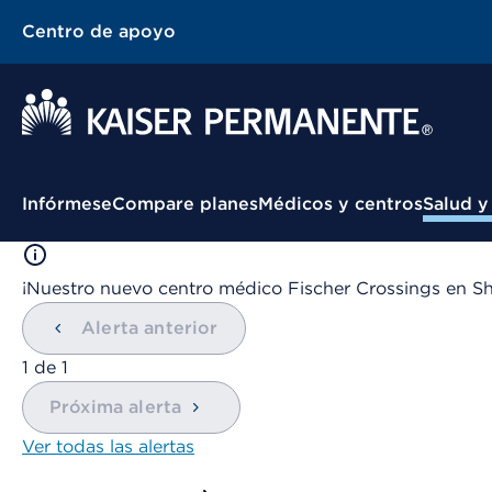
Centro de apoyo
Infórmese
Compare planes
Médicos y centros
Salud y
¡Nuestro nuevo centro médico Fischer Crossings en Sh
Alerta anterior
1
de
1
Próxima alerta
Ver todas las alertas