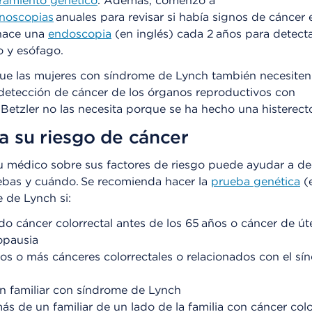
ramiento genético
. Además, comenzó a
noscopias
anuales para revisar si había signos de cáncer 
 hace una
endoscopia
(en inglés) cada 2 años para detecta
 y esófago.
que las mujeres con síndrome de Lynch también necesiten
detección de cáncer de los órganos reproductivos con
 Betzler no las necesita porque se ha hecho una histerec
 su riesgo de cáncer
u médico sobre sus factores de riesgo puede ayudar a dec
ebas y cuándo. Se recomienda hacer la
prueba genética
(e
 de Lynch si:
do cáncer colorrectal antes de los 65 años o cáncer de út
opausia
os o más cánceres colorrectales o relacionados con el s
n familiar con síndrome de Lynch
ás de un familiar de un lado de la familia con cáncer colo