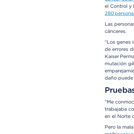
el Control y
280 persona
Las personas
cánceres.
“Los genes 
de errores d
Kaiser Perm
mutación gén
emparejamien
daño puede 
Pruebas
“Me conmoci
trabajaba c
en el Norte d
Pero la mala