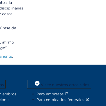
tiza la
isciplinarias
r casos
gúrese de
, afirmó
sgo”.
manente
.
os
Visite nuestros otros sitios
miembros
Para empresas
ciones
Para empleados federales