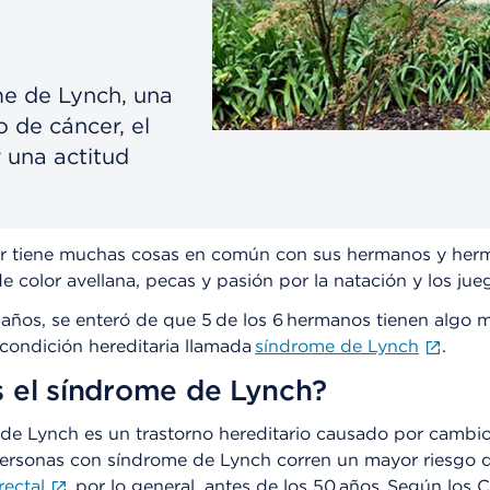
me de Lynch, una
 de cáncer, el
 una actitud
er tiene muchas cosas en común con sus hermanos y herm
de color avellana, pecas y pasión por la natación y los ju
años, se enteró de que 5 de los 6 hermanos tienen algo 
condición hereditaria llamada
síndrome de Lynch
.
 el síndrome de Lynch?
de Lynch es un trastorno hereditario causado por cambio
personas con síndrome de Lynch corren un mayor riesgo 
rectal
, por lo general, antes de los 50 años. Según los 