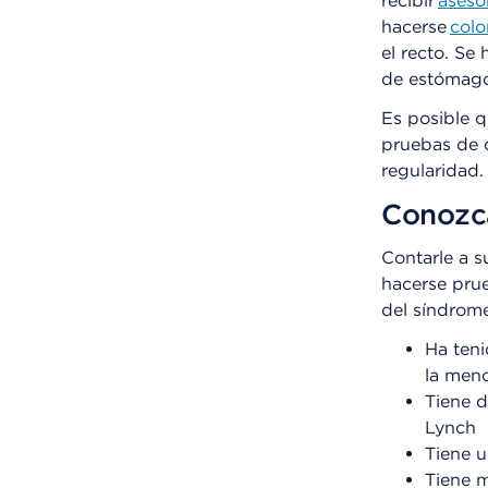
recibir
aseso
hacerse
colo
el recto. Se
de estómago
Es posible 
pruebas de 
regularidad.
Conozca
Contarle a s
hacerse pru
del síndrome
Ha teni
la men
Tiene d
Lynch
Tiene u
Tiene m