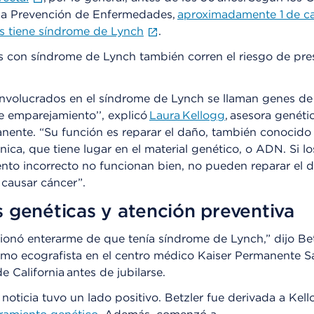
 la Prevención de Enfermedades,
aproximadamente 1 de c
s tiene síndrome de Lynch
.
 con síndrome de Lynch también corren el riesgo de pre
involucrados en el síndrome de Lynch se llaman genes de
e emparejamiento’’, explicó
Laura Kellogg
, asesora genéti
anente. “Su función es reparar el daño, también conocid
ica, que tiene lugar en el material genético, o ADN. Si l
to incorrecto no funcionan bien, no pueden reparar el d
causar cáncer”.
 genéticas y atención preventiva
onó enterarme de que tenía síndrome de Lynch,” dijo Bet
omo ecografista en el centro médico Kaiser Permanente 
e California antes de jubilarse.
 noticia tuvo un lado positivo. Betzler fue derivada a Kel