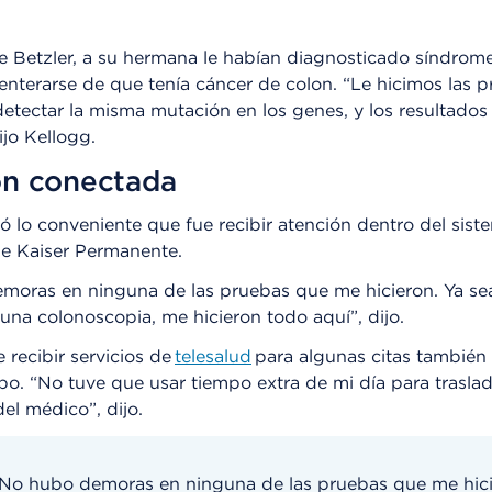
e Betzler, a su hermana le habían diagnosticado síndrom
nterarse de que tenía cáncer de colon. “Le hicimos las p
etectar la misma mutación en los genes, y los resultados
ijo Kellogg.
ón conectada
ró lo conveniente que fue recibir atención dentro del sist
e Kaiser Permanente.
oras en ninguna de las pruebas que me hicieron. Ya sea
una colonoscopia, me hicieron todo aquí”, dijo.
 recibir servicios de
telesalud
para algunas citas también 
po. “No tuve que usar tiempo extra de mi día para trasla
del médico”, dijo.
No hubo demoras en ninguna de las pruebas que me hici