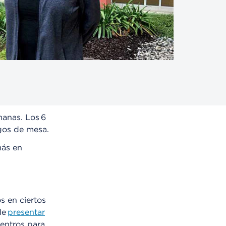
anas. Los 6
egos de mesa.
más en
s en ciertos
de
presentar
Centros para