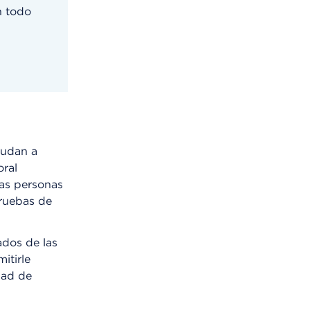
n todo
yudan a
oral
las personas
pruebas de
ados de las
itirle
dad de