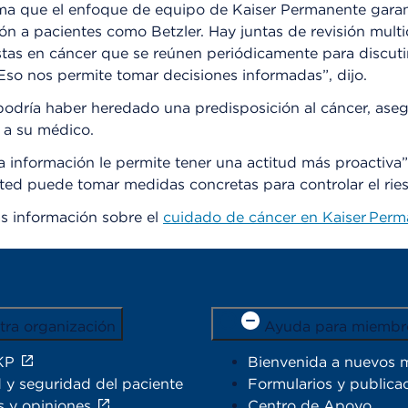
ma que el enfoque de equipo de Kaiser Permanente garan
ón a pacientes como Betzler. Hay juntas de revisión multid
stas en cáncer que se reúnen periódicamente para discuti
Eso nos permite tomar decisiones informadas”, dijo.
podría haber heredado una predisposición al cáncer, ase
o a su médico.
 información le permite tener una actitud más proactiva”
ted puede tomar medidas concretas para controlar el rie
 información sobre el
cuidado de cáncer en Kaiser Per
tra organización
Ayuda para miembr
KP
Bienvenida a nuevos 
 y seguridad del paciente
Formularios y publica
s y opiniones
Centro de Apoyo