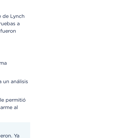
e de Lynch
ruebas a
 fueron
ema
 un análisis
le permitió
darme al
eron. Ya