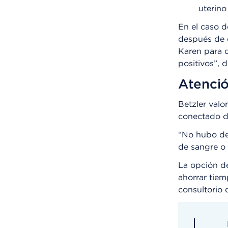
uterino
En el caso d
después de e
Karen para d
positivos”, d
Atenci
Betzler valo
conectado d
“No hubo dem
de sangre o 
La opción de
ahorrar tiem
consultorio 