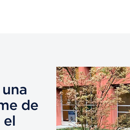
 una
ome de
 el