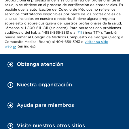
proporciona el profesional de la salud o la red del profesional de la
salud, o se obtiene en el proceso de certificación de credenciales. Es
posible que la autorización del Colegio de Médicos no refleje los
servicios contratados disponibles por parte de los profesionales de
la salud incluidos en nuestro directorio. Si tiene alguna pregunta
sobre esto o sobre cualquiera de nuestros profesionales de la salud,
llámenos al 1-800-611-1811 (sin costo). Para personas con problemas
auditivos o del habla: 1-888-865-5813 o al
711
(línea TTY). También
puede llamar al Colegio de Médicos Compuesto de Georgia (Georgia
Composite Medical Board) al 404-656-3913 o
visitar su sitio
web
(en inglés).
Obtenga atención
Nuestra organización
Ayuda para miembros
Visite nuestros otros sitios