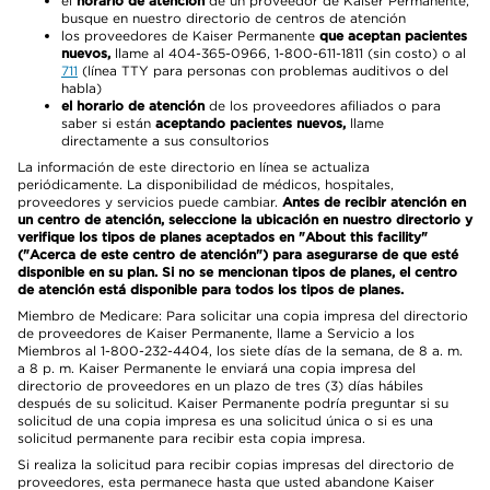
el
horario de atención
de un proveedor de Kaiser Permanente,
busque en nuestro directorio de centros de atención
los proveedores de Kaiser Permanente
que aceptan pacientes
nuevos,
llame al 404-365-0966, 1-800-611-1811 (sin costo) o al
711
(línea TTY para personas con problemas auditivos o del
habla)
el horario de atención
de los proveedores afiliados o para
saber si están
aceptando pacientes nuevos,
llame
directamente a sus consultorios
La información de este directorio en línea se actualiza
periódicamente. La disponibilidad de médicos, hospitales,
proveedores y servicios puede cambiar.
Antes de recibir atención en
un centro de atención, seleccione la ubicación en nuestro directorio y
verifique los tipos de planes aceptados en "About this facility"
("Acerca de este centro de atención") para asegurarse de que esté
disponible en su plan. Si no se mencionan tipos de planes, el centro
de atención está disponible para todos los tipos de planes.
Miembro de Medicare: Para solicitar una copia impresa del directorio
de proveedores de Kaiser Permanente, llame a Servicio a los
Miembros al 1-800-232-4404, los siete días de la semana, de 8 a. m.
a 8 p. m. Kaiser Permanente le enviará una copia impresa del
directorio de proveedores en un plazo de tres (3) días hábiles
después de su solicitud. Kaiser Permanente podría preguntar si su
solicitud de una copia impresa es una solicitud única o si es una
solicitud permanente para recibir esta copia impresa.
Si realiza la solicitud para recibir copias impresas del directorio de
proveedores, esta permanece hasta que usted abandone Kaiser