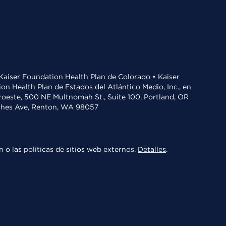
• Kaiser Foundation Health Plan de Colorado • Kaiser
n Health Plan de Estados del Atlántico Medio, Inc., en
oroeste, 500 NE Multnomah St., Suite 100, Portland, OR
aches Ave, Renton, WA 98057
 o las políticas de sitios web externos.
Detalles
.