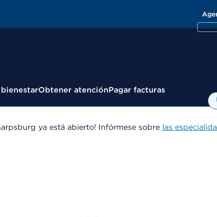
Age
 bienestar
Obtener atención
Pagar facturas
arpsburg ya está abierto! Infórmese sobre
las especialid