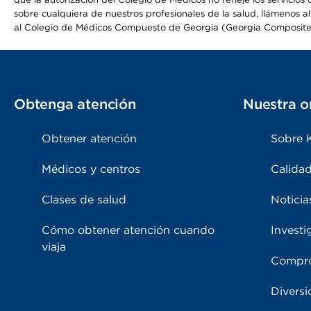
sobre cualquiera de nuestros profesionales de la salud, llámenos al
al Colegio de Médicos Compuesto de Georgia (Georgia Composite
Obtenga atención
Nuestra o
Obtener atención
Sobre 
Médicos y centros
Calidad
Clases de salud
Noticia
Cómo obtener atención cuando
Investi
viaja
Compro
Diversi