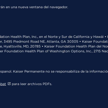
rirán en una nueva ventana del navegador.
ation Health Plan, Inc., en el Norte y Sur de California y Hawái 
r, 3495 Piedmont Road NE, Atlanta, GA 30305 • Kaiser Foundatio
ve, Hyattsville, MD, 20785 • Kaiser Foundation Health Plan del N
ser Foundation Health Plan of Washington Options, Inc., 2715 N
spanol. Kaiser Permanente no se responsabiliza de la información
obat
para leer archivos PDFs.