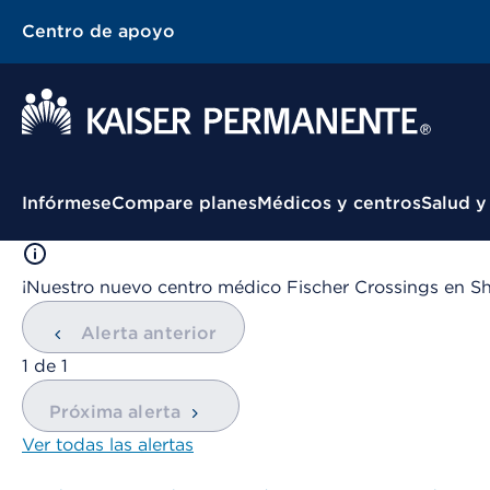
Centro de apoyo
Menú contextual
Infórmese
Compare planes
Médicos y centros
Salud y
¡Nuestro nuevo centro médico Fischer Crossings en Sh
Alerta anterior
mostrando
1
de
1
Próxima alerta
Ver todas las alertas