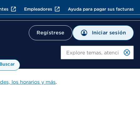
ntes
Empleadores
Ayuda para pagar sus facturas
Iniciar sesión
Regístrese
Bu
Buscar
ades, los horarios y más
.