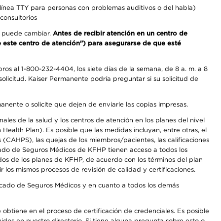
línea TTY para personas con problemas auditivos o del habla)
consultorios
os puede cambiar.
Antes de recibir atención en un centro de
de este centro de atención") para asegurarse de que esté
os al 1-800-232-4404, los siete días de la semana, de 8 a. m. a 8
olicitud. Kaiser Permanente podría preguntar si su solicitud de
anente o solicite que dejen de enviarle las copias impresas.
les de la salud y los centros de atención en los planes del nivel
alth Plan). Es posible que las medidas incluyan, entre otras, el
CAHPS), las quejas de los miembros/pacientes, las calificaciones
rcado de Seguros Médicos de KFHP tienen acceso a todos los
dos de los planes de KFHP, de acuerdo con los términos del plan
os mismos procesos de revisión de calidad y certificaciones.
Mercado de Seguros Médicos y en cuanto a todos los demás
e obtiene en el proceso de certificación de credenciales. Es posible
uidos en nuestro directorio. Si tiene alguna pregunta sobre esto o