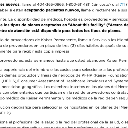
tes nuevos,
llame al 404-365-0966, 1-800-611-1811 (sin costo) o al
711
(
aber si están
aceptando pacientes nuevos,
llame directamente a sus 
ente. La disponibilidad de médicos, hospitales, proveedores y servici
que los tipos de planes aceptados en "About this facility" ("Acerca 
ntro de atención está disponible para todos los tipos de planes.
rio de proveedores de Kaiser Permanente, llame a Servicio a los Miembr
o de proveedores en un plazo de tres (3) días hábiles después de su s
anente para recibir esta copia impresa.
o de proveedores, esta permanece hasta que usted abandone Kaiser Perm
 experiencia del miembro o los costos para seleccionar a los profesiona
s demás productos y líneas de negocios de KFHP (Kaiser Foundation He
t (HEDIS)/Consumer Assessment of Healthcare Providers and Systems (
la necesidad geográfica. Los miembros inscritos en los planes del Me
s y complementarios que participan en la red de proveedores contrata
o médico de Kaiser Permanente y los médicos de la red deben seguir l
ribución geográfica para seleccionar los hospitales en los planes del 
(KFHP).
na el profesional de la salud o la red del profesional de la salud, o s
 contratados disponibles por parte de los profesionales de la salud incl