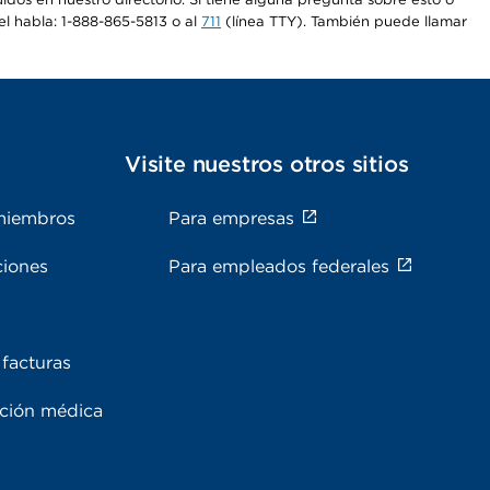
el habla: 1-888-865-5813 o al
711
(línea TTY). También puede llamar
s
Visite nuestros otros sitios
miembros
Para empresas
ciones
Para empleados federales
facturas
ación médica