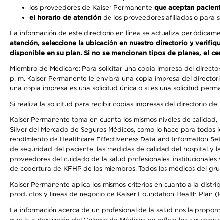
los proveedores de Kaiser Permanente
que aceptan pacien
el horario de atención
de los proveedores afiliados o para s
La información de este directorio en línea se actualiza periódicam
atención, seleccione la ubicación en nuestro directorio y verifi
disponible en su plan. Si no se mencionan tipos de planes, el ce
Miembro de Medicare: Para solicitar una copia impresa del directo
p. m. Kaiser Permanente le enviará una copia impresa del directori
una copia impresa es una solicitud única o si es una solicitud perm
Si realiza la solicitud para recibir copias impresas del directori
Kaiser Permanente toma en cuenta los mismos niveles de calidad, la
Silver del Mercado de Seguros Médicos, como lo hace para todos lo
rendimiento de Healthcare Effectiveness Data and Information Se
de seguridad del paciente, las medidas de calidad del hospital y 
proveedores del cuidado de la salud profesionales, institucionale
de cobertura de KFHP de los miembros. Todos los médicos del grup
Kaiser Permanente aplica los mismos criterios en cuanto a la dist
productos y líneas de negocio de Kaiser Foundation Health Plan 
La información acerca de un profesional de la salud nos la proporcio
que la autorización del Colegio de Médicos no refleje los servicios