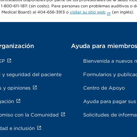
 1-800-611-1811 (sin costo). Para personas con problemas auditivos o d
 Medical Board) al 404-656-3913 o
visitar su sitio web
(en inglés).
rganización
Ayuda para miembro
KP
Bienvenida a nuevos 
 y seguridad del paciente
Formularios y publica
s y opiniones
Centro de Apoyo
gación
Ayuda para pagar sus 
miso con la Comunidad
Solicitudes de inform
dad e inclusión