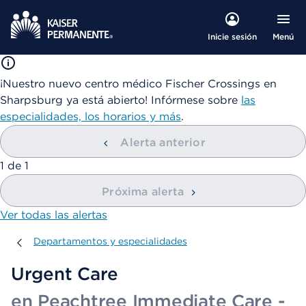
Menú
Inicie sesión
¡Nuestro nuevo centro médico Fischer Crossings en
Sharpsburg ya está abierto! Infórmese sobre
las
especialidades, los horarios y más
.
Alerta anterior
mostrando
1
de
1
Próxima alerta
Ver todas las alertas
Departamentos y especialidades
Departamentos y especialidades
Urgent Care
en Peachtree Immediate Care -