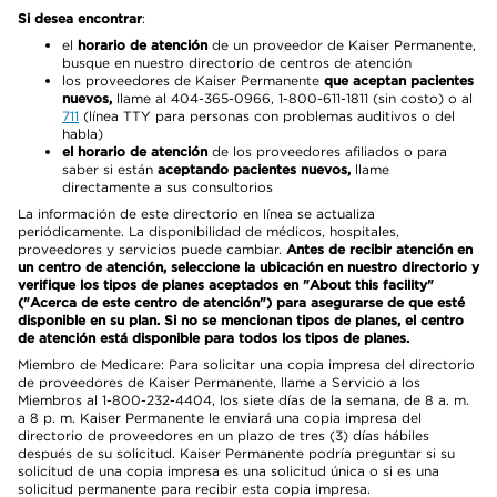
Si desea encontrar
:
el
horario de atención
de un proveedor de Kaiser Permanente,
busque en nuestro directorio de centros de atención
los proveedores de Kaiser Permanente
que aceptan pacientes
nuevos,
llame al 404-365-0966, 1-800-611-1811 (sin costo) o al
711
(línea TTY para personas con problemas auditivos o del
habla)
el horario de atención
de los proveedores afiliados o para
saber si están
aceptando pacientes nuevos,
llame
directamente a sus consultorios
La información de este directorio en línea se actualiza
periódicamente. La disponibilidad de médicos, hospitales,
proveedores y servicios puede cambiar.
Antes de recibir atención en
un centro de atención, seleccione la ubicación en nuestro directorio y
verifique los tipos de planes aceptados en "About this facility"
("Acerca de este centro de atención") para asegurarse de que esté
disponible en su plan. Si no se mencionan tipos de planes, el centro
de atención está disponible para todos los tipos de planes.
Miembro de Medicare: Para solicitar una copia impresa del directorio
de proveedores de Kaiser Permanente, llame a Servicio a los
Miembros al 1-800-232-4404, los siete días de la semana, de 8 a. m.
a 8 p. m. Kaiser Permanente le enviará una copia impresa del
directorio de proveedores en un plazo de tres (3) días hábiles
después de su solicitud. Kaiser Permanente podría preguntar si su
solicitud de una copia impresa es una solicitud única o si es una
solicitud permanente para recibir esta copia impresa.