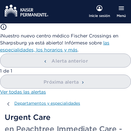
Menú
Inicie sesión
¡Nuestro nuevo centro médico Fischer Crossings en
Sharpsburg ya está abierto! Infórmese sobre
las
especialidades, los horarios y más
.
Alerta anterior
mostrando
1
de
1
Próxima alerta
Ver todas las alertas
Departamentos y especialidades
Departamentos y especialidades
Urgent Care
en Peachtree Immediate Care -