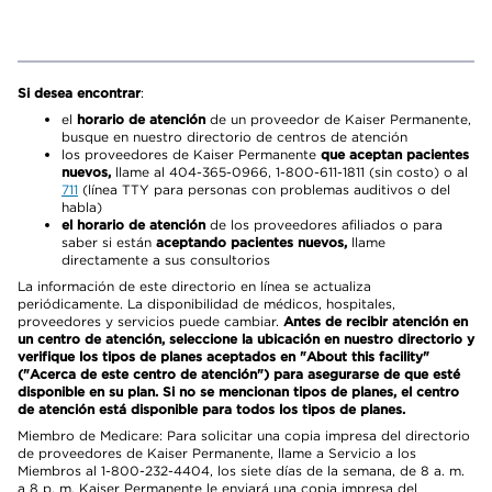
Si desea encontrar
:
el
horario de atención
de un proveedor de Kaiser Permanente,
busque en nuestro directorio de centros de atención
los proveedores de Kaiser Permanente
que aceptan pacientes
nuevos,
llame al 404-365-0966, 1-800-611-1811 (sin costo) o al
711
(línea TTY para personas con problemas auditivos o del
habla)
el horario de atención
de los proveedores afiliados o para
saber si están
aceptando pacientes nuevos,
llame
directamente a sus consultorios
La información de este directorio en línea se actualiza
periódicamente. La disponibilidad de médicos, hospitales,
proveedores y servicios puede cambiar.
Antes de recibir atención en
un centro de atención, seleccione la ubicación en nuestro directorio y
verifique los tipos de planes aceptados en "About this facility"
("Acerca de este centro de atención") para asegurarse de que esté
disponible en su plan. Si no se mencionan tipos de planes, el centro
de atención está disponible para todos los tipos de planes.
Miembro de Medicare: Para solicitar una copia impresa del directorio
de proveedores de Kaiser Permanente, llame a Servicio a los
Miembros al 1-800-232-4404, los siete días de la semana, de 8 a. m.
a 8 p. m. Kaiser Permanente le enviará una copia impresa del