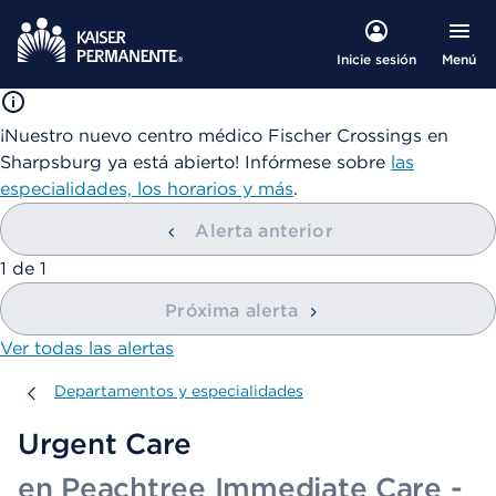
Menú
Inicie sesión
¡Nuestro nuevo centro médico Fischer Crossings en
Sharpsburg ya está abierto! Infórmese sobre
las
especialidades, los horarios y más
.
Alerta anterior
mostrando
1
de
1
Próxima alerta
Ver todas las alertas
Departamentos y especialidades
Departamentos y especialidades
Urgent Care
en Peachtree Immediate Care -