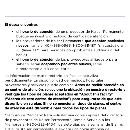
Si desea encontrar
:
el
horario de atención
de un proveedor de Kaiser Permanente,
busque en nuestro directorio de centros de atención
los proveedores de Kaiser Permanente
que aceptan pacientes
nuevos,
llame al 404-365-0966, 1-800-611-1811 (sin costo) o al
711
(línea TTY para personas con problemas auditivos o del
habla)
el horario de atención
de los proveedores afiliados o para
saber si están
aceptando pacientes nuevos,
llame
directamente a sus consultorios
La información de este directorio en línea se actualiza
periódicamente. La disponibilidad de médicos, hospitales,
proveedores y servicios puede cambiar.
Antes de recibir atención en
un centro de atención, seleccione la ubicación en nuestro directorio y
verifique los tipos de planes aceptados en "About this facility"
("Acerca de este centro de atención") para asegurarse de que esté
disponible en su plan. Si no se mencionan tipos de planes, el centro
de atención está disponible para todos los tipos de planes.
Miembro de Medicare: Para solicitar una copia impresa del directorio
de proveedores de Kaiser Permanente, llame a Servicio a los
Miembros al 1-800-232-4404, los siete días de la semana, de 8 a. m.
a 8 p. m. Kaiser Permanente le enviará una copia impresa del