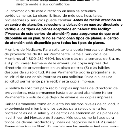
directamente a sus consultorios
La información de este directorio en línea se actualiza
periódicamente. La disponibilidad de médicos, hospitales,
proveedores y servicios puede cambiar.
Antes de recibir atención en
un centro de atención, seleccione la ubicación en nuestro directorio y
verifique los tipos de planes aceptados en "About this facility"
("Acerca de este centro de atención") para asegurarse de que esté
disponible en su plan. Si no se mencionan tipos de planes, el centro
de atención está disponible para todos los tipos de planes.
Miembro de Medicare: Para solicitar una copia impresa del directorio
de proveedores de Kaiser Permanente, llame a Servicio a los
Miembros al 1-800-232-4404, los siete días de la semana, de 8 a. m.
a 8 p. m. Kaiser Permanente le enviará una copia impresa del
directorio de proveedores en un plazo de tres (3) días hábiles
después de su solicitud. Kaiser Permanente podría preguntar si su
solicitud de una copia impresa es una solicitud única o si es una
solicitud permanente para recibir esta copia impresa.
Si realiza la solicitud para recibir copias impresas del directorio de
proveedores, esta permanece hasta que usted abandone Kaiser
Permanente o solicite que dejen de enviarle las copias impresas.
Kaiser Permanente toma en cuenta los mismos niveles de calidad, la
experiencia del miembro o los costos para seleccionar a los
profesionales de la salud y los centros de atención en los planes del
nivel Silver del Mercado de Seguros Médicos, como lo hace para
todos los demás productos y líneas de negocios de KFHP (Kaiser
Foundation Health Plan). Es posible que las medidas incluyan, entre