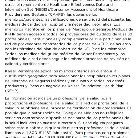
otras, el rendimiento de Healthcare Effectiveness Data and
Information Set (HEDIS)/Consumer Assessment of Healthcare
Providers and Systems (CAHPS), las quejas de los
miembros/pacientes, las calificaciones de seguridad del paciente, las
medidas de calidad del hospital y la necesidad geográfica. Los
miembros inscritos en los planes del Mercado de Seguros Médicos de
KFHP tienen acceso a todos los proveedores del cuidado de la salud
profesionales, institucionales y complementarios que participan en la
red de proveedores contratados de los planes de KFHP, de acuerdo
con los términos del plan de cobertura de KFHP de los miembros.
Todos los médicos del grupo médico de Kaiser Permanente y los
médicos de la red deben seguir los mismos procesos de revisión de
calidad y certificaciones.
Kaiser Permanente aplica los mismos criterios en cuanto a la
distribución geográfica para seleccionar los hospitales en los planes
del Mercado de Seguros Médicos y en cuanto a todos los demás
productos y líneas de negocio de Kaiser Foundation Health Plan
(KFHP).
La información acerca de un profesional de la salud nos la
proporciona el profesional de la salud o la red del profesional de la
salud, o se obtiene en el proceso de certificación de credenciales. Es
posible que la autorización del Colegio de Médicos no refleje los
servicios contratados disponibles por parte de los profesionales de
la salud incluidos en nuestro directorio. Si tiene alguna pregunta
sobre esto o sobre cualquiera de nuestros profesionales de la salud,
llámenos al 1-800-611-1811 (sin costo). Para personas con problemas
auditivos o del habla: 1-888-865-5813 o al
711
(línea TTY). También