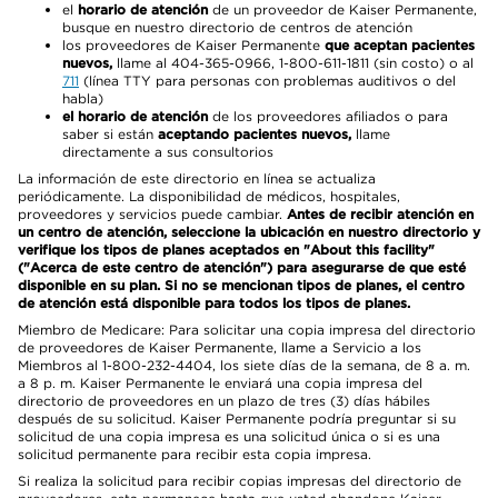
el
horario de atención
de un proveedor de Kaiser Permanente,
busque en nuestro directorio de centros de atención
los proveedores de Kaiser Permanente
que aceptan pacientes
nuevos,
llame al 404-365-0966, 1-800-611-1811 (sin costo) o al
711
(línea TTY para personas con problemas auditivos o del
habla)
el horario de atención
de los proveedores afiliados o para
saber si están
aceptando pacientes nuevos,
llame
directamente a sus consultorios
La información de este directorio en línea se actualiza
periódicamente. La disponibilidad de médicos, hospitales,
proveedores y servicios puede cambiar.
Antes de recibir atención en
un centro de atención, seleccione la ubicación en nuestro directorio y
verifique los tipos de planes aceptados en "About this facility"
("Acerca de este centro de atención") para asegurarse de que esté
disponible en su plan. Si no se mencionan tipos de planes, el centro
de atención está disponible para todos los tipos de planes.
Miembro de Medicare: Para solicitar una copia impresa del directorio
de proveedores de Kaiser Permanente, llame a Servicio a los
Miembros al 1-800-232-4404, los siete días de la semana, de 8 a. m.
a 8 p. m. Kaiser Permanente le enviará una copia impresa del
directorio de proveedores en un plazo de tres (3) días hábiles
después de su solicitud. Kaiser Permanente podría preguntar si su
solicitud de una copia impresa es una solicitud única o si es una
solicitud permanente para recibir esta copia impresa.
Si realiza la solicitud para recibir copias impresas del directorio de