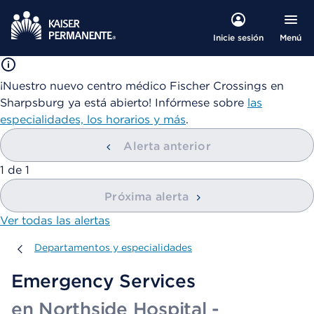
Menú
Inicie sesión
¡Nuestro nuevo centro médico Fischer Crossings en
Sharpsburg ya está abierto! Infórmese sobre
las
especialidades, los horarios y más
.
Alerta anterior
mostrando
1
de
1
Próxima alerta
Ver todas las alertas
Departamentos y especialidades
Departamentos y especialidades
Emergency Services
en Northside Hospital -