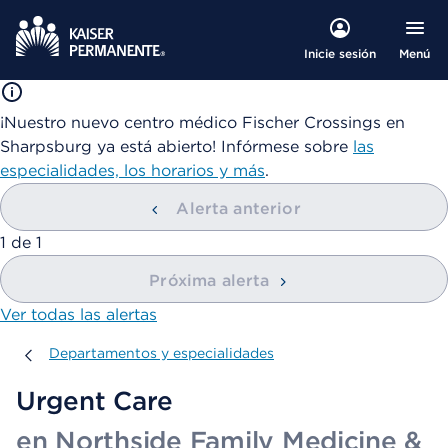
Menú
Inicie sesión
¡Nuestro nuevo centro médico Fischer Crossings en
Sharpsburg ya está abierto! Infórmese sobre
las
especialidades, los horarios y más
.
Alerta anterior
mostrando
1
de
1
Próxima alerta
Ver todas las alertas
Departamentos y especialidades
Departamentos y especialidades
Urgent Care
en Northside Family Medicine &