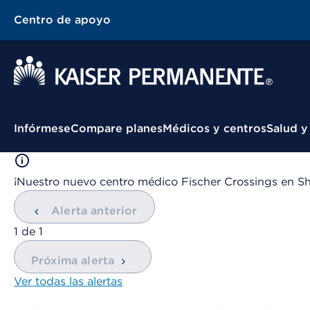
Centro de apoyo
Menú contextual
Infórmese
Compare planes
Médicos y centros
Salud y
¡Nuestro nuevo centro médico Fischer Crossings en Sh
Alerta anterior
mostrando
1
de
1
Próxima alerta
Ver todas las alertas