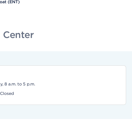
roat (ENT)
 Center
 8 a.m. to 5 p.m.
 Closed