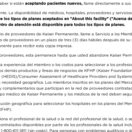
aber si están
aceptando pacientes nuevos,
llame directamente a sus 
ente. La disponibilidad de médicos, hospitales, proveedores y servici
que los tipos de planes aceptados en "About this facility" ("Acerca 
ntro de atención está disponible para todos los tipos de planes.
rio de proveedores de Kaiser Permanente, llame a Servicio a los Miembr
o de proveedores en un plazo de tres (3) días hábiles después de su s
anente para recibir esta copia impresa.
o de proveedores, esta permanece hasta que usted abandone Kaiser Perm
 experiencia del miembro o los costos para seleccionar a los profesiona
s demás productos y líneas de negocios de KFHP (Kaiser Foundation He
t (HEDIS)/Consumer Assessment of Healthcare Providers and Systems (
la necesidad geográfica. Los miembros inscritos en los planes del Me
s y complementarios que participan en la red de proveedores contrata
o médico de Kaiser Permanente y los médicos de la red deben seguir l
ribución geográfica para seleccionar los hospitales en los planes del 
(KFHP).
na el profesional de la salud o la red del profesional de la salud, o s
 contratados disponibles por parte de los profesionales de la salud incl
 1-800-611-1811 (sin costo). Para personas con problemas auditivos o d