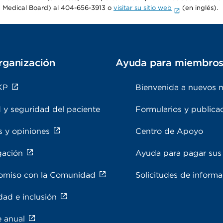
 Medical Board) al 404-656-3913 o
visitar su sitio web
(en inglés).
rganización
Ayuda para miembro
KP
Bienvenida a nuevos 
 y seguridad del paciente
Formularios y publica
s y opiniones
Centro de Apoyo
gación
Ayuda para pagar sus 
miso con la Comunidad
Solicitudes de inform
dad e inclusión
e anual