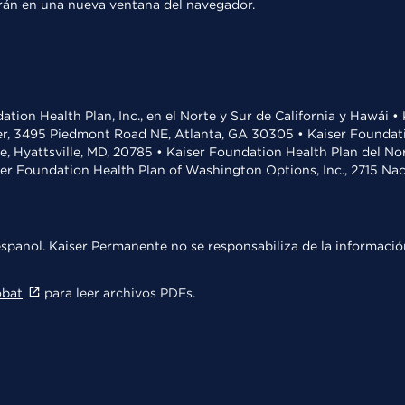
rirán en una nueva ventana del navegador.
ation Health Plan, Inc., en el Norte y Sur de California y Hawái 
r, 3495 Piedmont Road NE, Atlanta, GA 30305 • Kaiser Foundatio
ve, Hyattsville, MD, 20785 • Kaiser Foundation Health Plan del N
ser Foundation Health Plan of Washington Options, Inc., 2715 N
spanol. Kaiser Permanente no se responsabiliza de la información
obat
para leer archivos PDFs.