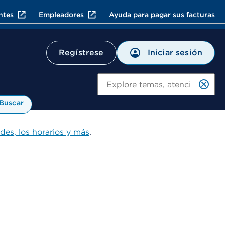
ntes
Empleadores
Ayuda para pagar sus facturas
Iniciar sesión
Regístrese
Bu
Buscar
ades, los horarios y más
.