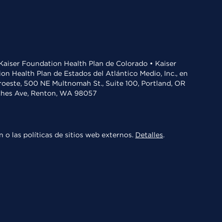
• Kaiser Foundation Health Plan de Colorado • Kaiser
n Health Plan de Estados del Atlántico Medio, Inc., en
oroeste, 500 NE Multnomah St., Suite 100, Portland, OR
aches Ave, Renton, WA 98057
 o las políticas de sitios web externos.
Detalles
.