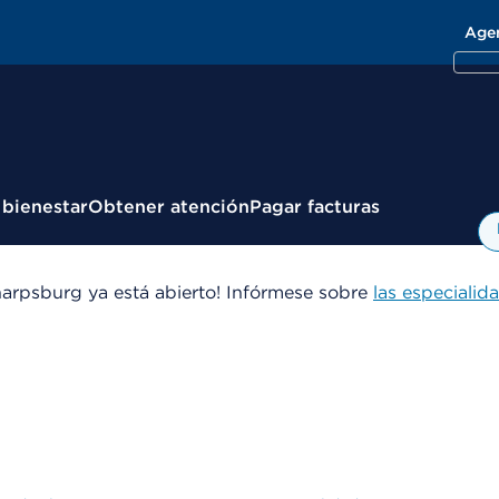
Age
 bienestar
Obtener atención
Pagar facturas
arpsburg ya está abierto! Infórmese sobre
las especialid