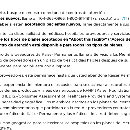
e, busque en nuestro directorio de centros de atención
tes nuevos,
llame al 404-365-0966, 1-800-611-1811 (sin costo) o al
711
(
aber si están
aceptando pacientes nuevos,
llame directamente a sus 
ente. La disponibilidad de médicos, hospitales, proveedores y servici
que los tipos de planes aceptados en "About this facility" ("Acerca 
ntro de atención está disponible para todos los tipos de planes.
rio de proveedores de Kaiser Permanente, llame a Servicio a los Miembr
o de proveedores en un plazo de tres (3) días hábiles después de su s
anente para recibir esta copia impresa.
o de proveedores, esta permanece hasta que usted abandone Kaiser Perm
 experiencia del miembro o los costos para seleccionar a los profesiona
s demás productos y líneas de negocios de KFHP (Kaiser Foundation He
t (HEDIS)/Consumer Assessment of Healthcare Providers and Systems (
la necesidad geográfica. Los miembros inscritos en los planes del Me
s y complementarios que participan en la red de proveedores contrata
o médico de Kaiser Permanente y los médicos de la red deben seguir l
ribución geográfica para seleccionar los hospitales en los planes del 
(KFHP).