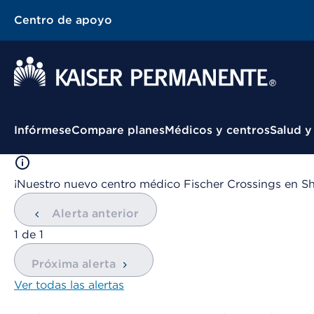
Centro de apoyo
Menú contextual
Infórmese
Compare planes
Médicos y centros
Salud y
¡Nuestro nuevo centro médico Fischer Crossings en Sh
Alerta anterior
mostrando
1
de
1
Próxima alerta
Ver todas las alertas