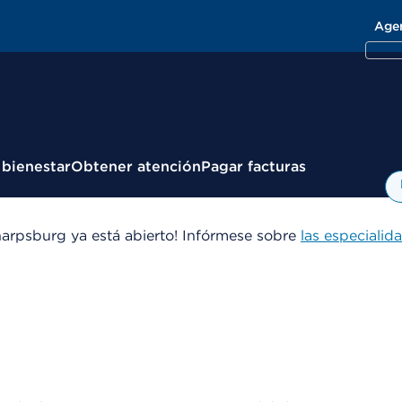
Age
 bienestar
Obtener atención
Pagar facturas
arpsburg ya está abierto! Infórmese sobre
las especialid