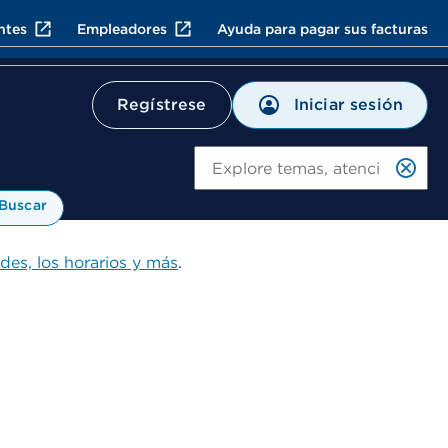
ntes
Empleadores
Ayuda para pagar sus facturas
Iniciar sesión
Regístrese
Bu
Buscar
ades, los horarios y más
.