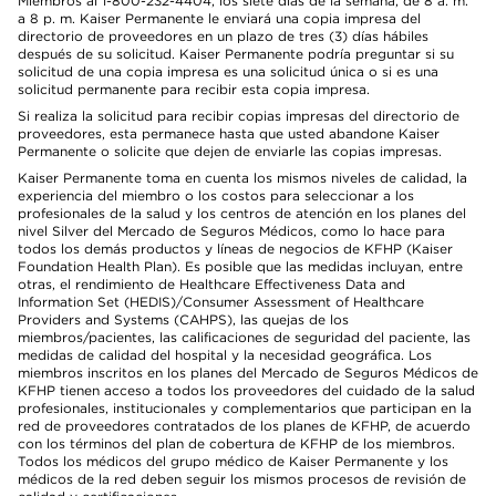
Miembros al 1-800-232-4404, los siete días de la semana, de 8 a. m.
a 8 p. m. Kaiser Permanente le enviará una copia impresa del
directorio de proveedores en un plazo de tres (3) días hábiles
después de su solicitud. Kaiser Permanente podría preguntar si su
solicitud de una copia impresa es una solicitud única o si es una
solicitud permanente para recibir esta copia impresa.
Si realiza la solicitud para recibir copias impresas del directorio de
proveedores, esta permanece hasta que usted abandone Kaiser
Permanente o solicite que dejen de enviarle las copias impresas.
Kaiser Permanente toma en cuenta los mismos niveles de calidad, la
experiencia del miembro o los costos para seleccionar a los
profesionales de la salud y los centros de atención en los planes del
nivel Silver del Mercado de Seguros Médicos, como lo hace para
todos los demás productos y líneas de negocios de KFHP (Kaiser
Foundation Health Plan). Es posible que las medidas incluyan, entre
otras, el rendimiento de Healthcare Effectiveness Data and
Information Set (HEDIS)/Consumer Assessment of Healthcare
Providers and Systems (CAHPS), las quejas de los
miembros/pacientes, las calificaciones de seguridad del paciente, las
medidas de calidad del hospital y la necesidad geográfica. Los
miembros inscritos en los planes del Mercado de Seguros Médicos de
KFHP tienen acceso a todos los proveedores del cuidado de la salud
profesionales, institucionales y complementarios que participan en la
red de proveedores contratados de los planes de KFHP, de acuerdo
con los términos del plan de cobertura de KFHP de los miembros.
Todos los médicos del grupo médico de Kaiser Permanente y los
médicos de la red deben seguir los mismos procesos de revisión de