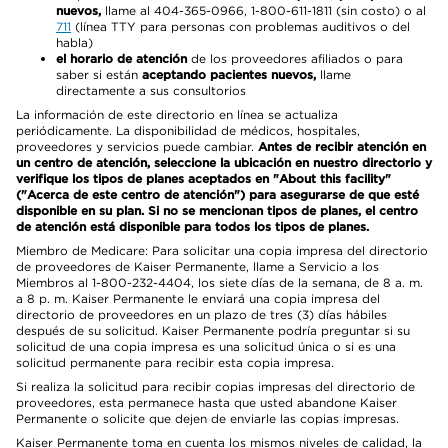
nuevos,
llame al 404-365-0966, 1-800-611-1811 (sin costo) o al
711
(línea TTY para personas con problemas auditivos o del
habla)
el horario de atención
de los proveedores afiliados o para
saber si están
aceptando pacientes nuevos,
llame
directamente a sus consultorios
La información de este directorio en línea se actualiza
periódicamente. La disponibilidad de médicos, hospitales,
proveedores y servicios puede cambiar.
Antes de recibir atención en
un centro de atención, seleccione la ubicación en nuestro directorio y
verifique los tipos de planes aceptados en "About this facility"
("Acerca de este centro de atención") para asegurarse de que esté
disponible en su plan. Si no se mencionan tipos de planes, el centro
de atención está disponible para todos los tipos de planes.
Miembro de Medicare: Para solicitar una copia impresa del directorio
de proveedores de Kaiser Permanente, llame a Servicio a los
Miembros al 1-800-232-4404, los siete días de la semana, de 8 a. m.
a 8 p. m. Kaiser Permanente le enviará una copia impresa del
directorio de proveedores en un plazo de tres (3) días hábiles
después de su solicitud. Kaiser Permanente podría preguntar si su
solicitud de una copia impresa es una solicitud única o si es una
solicitud permanente para recibir esta copia impresa.
Si realiza la solicitud para recibir copias impresas del directorio de
proveedores, esta permanece hasta que usted abandone Kaiser
Permanente o solicite que dejen de enviarle las copias impresas.
Kaiser Permanente toma en cuenta los mismos niveles de calidad, la