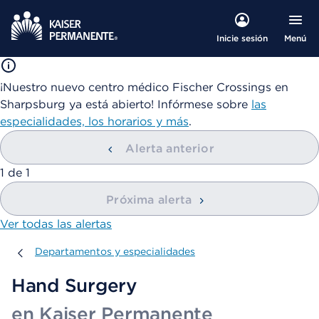
Menú
Inicie sesión
¡Nuestro nuevo centro médico Fischer Crossings en
Sharpsburg ya está abierto! Infórmese sobre
las
especialidades, los horarios y más
.
Alerta anterior
mostrando
1
de
1
Próxima alerta
Ver todas las alertas
Departamentos y especialidades
Departamentos y especialidades
Hand Surgery
en Kaiser Permanente