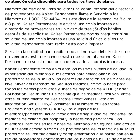
de atención está disponible para todos los tipos de planes.
Miembro de Medicare: Para solicitar una copia impresa del directorio
de proveedores de Kaiser Permanente, llame a Servicio a los
Miembros al 1-800-232-4404, los siete días de la semana, de 8 a. m.
a 8 p. m. Kaiser Permanente le enviará una copia impresa del
directorio de proveedores en un plazo de tres (3) días hábiles
después de su solicitud. Kaiser Permanente podría preguntar si su
solicitud de una copia impresa es una solicitud única o si es una
solicitud permanente para recibir esta copia impresa.
Si realiza la solicitud para recibir copias impresas del directorio de
proveedores, esta permanece hasta que usted abandone Kaiser
Permanente o solicite que dejen de enviarle las copias impresas.
Kaiser Permanente toma en cuenta los mismos niveles de calidad, la
experiencia del miembro o los costos para seleccionar a los
profesionales de la salud y los centros de atención en los planes del
nivel Silver del Mercado de Seguros Médicos, como lo hace para
todos los demás productos y líneas de negocios de KFHP (Kaiser
Foundation Health Plan). Es posible que las medidas incluyan, entre
otras, el rendimiento de Healthcare Effectiveness Data and
Information Set (HEDIS)/Consumer Assessment of Healthcare
Providers and Systems (CAHPS), las quejas de los
miembros/pacientes, las calificaciones de seguridad del paciente, las
medidas de calidad del hospital y la necesidad geográfica. Los
miembros inscritos en los planes del Mercado de Seguros Médicos de
KFHP tienen acceso a todos los proveedores del cuidado de la salud
profesionales, institucionales y complementarios que participan en la
red de proveedores contratados de los planes de KFHP, de acuerdo