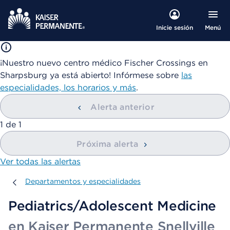
Menú
Inicie sesión
¡Nuestro nuevo centro médico Fischer Crossings en
Sharpsburg ya está abierto! Infórmese sobre
las
especialidades, los horarios y más
.
Alerta anterior
mostrando
1
de
1
Próxima alerta
Ver todas las alertas
Departamentos y especialidades
Departamentos y especialidades
Pediatrics/Adolescent Medicine
en Kaiser Permanente Snellville