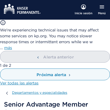
Menú
Inicie sesión
We're experiencing technical issues that may affect
some services on kp.org. You may notice slower
response times or intermittent errors while we w
…
más
Alerta anterior
mostrando
1
de
2
Próxima alerta
Ver todas las alertas
Departamentos y especialidades
Departamentos y especialidades
Senior Advantage Member