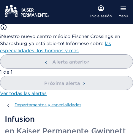
Menú
Inicie sesión
¡Nuestro nuevo centro médico Fischer Crossings en
Sharpsburg ya está abierto! Infórmese sobre
las
especialidades, los horarios y más
.
Alerta anterior
mostrando
1
de
1
Próxima alerta
Ver todas las alertas
Departamentos y especialidades
Departamentos y especialidades
Infusion
en Kaiser Permanente Gwinnett