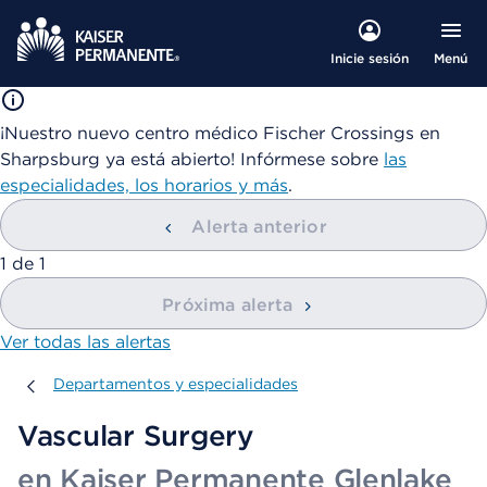
Menú
Inicie sesión
¡Nuestro nuevo centro médico Fischer Crossings en
Sharpsburg ya está abierto! Infórmese sobre
las
especialidades, los horarios y más
.
Alerta anterior
mostrando
1
de
1
Próxima alerta
Ver todas las alertas
Departamentos y especialidades
Departamentos y especialidades
Vascular Surgery
en Kaiser Permanente Glenlake