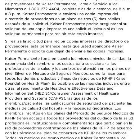
de proveedores de Kaiser Permanente, llame a Servicio a los
Miembros al 1-800-232-4404, los siete días de la semana, de 8 a. m.
a 8 p. m. Kaiser Permanente le enviará una copia impresa del
directorio de proveedores en un plazo de tres (3) días hábiles
después de su solicitud. Kaiser Permanente podría preguntar si su
solicitud de una copia impresa es una solicitud única o si es una
solicitud permanente para recibir esta copia impresa.
Si realiza la solicitud para recibir copias impresas del directorio de
proveedores, esta permanece hasta que usted abandone Kaiser
Permanente o solicite que dejen de enviarle las copias impresas.
Kaiser Permanente toma en cuenta los mismos niveles de calidad, la
experiencia del miembro o los costos para seleccionar a los
profesionales de la salud y los centros de atención en los planes del
nivel Silver del Mercado de Seguros Médicos, como lo hace para
todos los demás productos y líneas de negocios de KFHP (Kaiser
Foundation Health Plan). Es posible que las medidas incluyan, entre
otras, el rendimiento de Healthcare Effectiveness Data and
Information Set (HEDIS)/Consumer Assessment of Healthcare
Providers and Systems (CAHPS), las quejas de los
miembros/pacientes, las calificaciones de seguridad del paciente, las
medidas de calidad del hospital y la necesidad geográfica. Los
miembros inscritos en los planes del Mercado de Seguros Médicos de
KFHP tienen acceso a todos los proveedores del cuidado de la salud
profesionales, institucionales y complementarios que participan en la
red de proveedores contratados de los planes de KFHP, de acuerdo
con los términos del plan de cobertura de KFHP de los miembros.
Todos los médicos del grupo médico de Kaiser Permanente y los