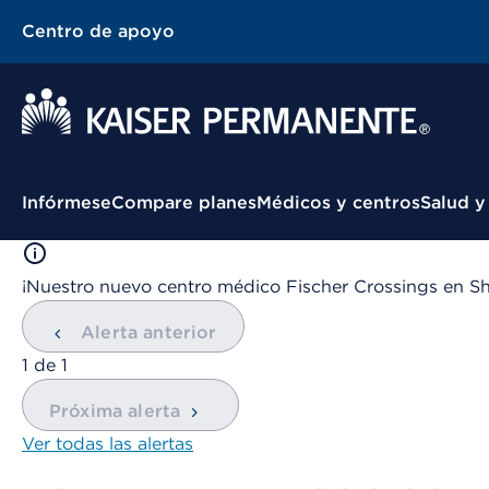
Centro de apoyo
Menú contextual
Infórmese
Compare planes
Médicos y centros
Salud y
¡Nuestro nuevo centro médico Fischer Crossings en Sh
Alerta anterior
mostrando
1
de
1
Próxima alerta
Ver todas las alertas