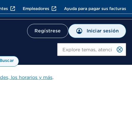
ntes
Empleadores
Ayuda para pagar sus facturas
Iniciar sesión
Regístrese
Bu
Buscar
ades, los horarios y más
.