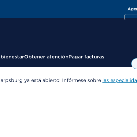
Age
 bienestar
Obtener atención
Pagar facturas
arpsburg ya está abierto! Infórmese sobre
las especialid