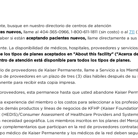
e, busque en nuestro directorio de centros de atención
tes nuevos,
llame al 404-365-0966, 1-800-611-1811 (sin costo) o al
711
(
aber si están
aceptando pacientes nuevos,
llame directamente a sus 
ente. La disponibilidad de médicos, hospitales, proveedores y servici
que los tipos de planes aceptados en "About this facility" ("Acerca 
ntro de atención está disponible para todos los tipos de planes.
rio de proveedores de Kaiser Permanente, llame a Servicio a los Miembr
o de proveedores en un plazo de tres (3) días hábiles después de su s
anente para recibir esta copia impresa.
o de proveedores, esta permanece hasta que usted abandone Kaiser Perm
 experiencia del miembro o los costos para seleccionar a los profesiona
s demás productos y líneas de negocios de KFHP (Kaiser Foundation He
t (HEDIS)/Consumer Assessment of Healthcare Providers and Systems (
la necesidad geográfica. Los miembros inscritos en los planes del Me
s y complementarios que participan en la red de proveedores contrata
o médico de Kaiser Permanente y los médicos de la red deben seguir l