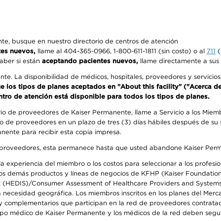
e, busque en nuestro directorio de centros de atención
tes nuevos,
llame al 404-365-0966, 1-800-611-1811 (sin costo) o al
711
(
aber si están
aceptando pacientes nuevos,
llame directamente a sus 
ente. La disponibilidad de médicos, hospitales, proveedores y servici
que los tipos de planes aceptados en "About this facility" ("Acerca 
ntro de atención está disponible para todos los tipos de planes.
rio de proveedores de Kaiser Permanente, llame a Servicio a los Miembr
o de proveedores en un plazo de tres (3) días hábiles después de su s
anente para recibir esta copia impresa.
o de proveedores, esta permanece hasta que usted abandone Kaiser Perm
 experiencia del miembro o los costos para seleccionar a los profesiona
s demás productos y líneas de negocios de KFHP (Kaiser Foundation He
t (HEDIS)/Consumer Assessment of Healthcare Providers and Systems (
la necesidad geográfica. Los miembros inscritos en los planes del Me
s y complementarios que participan en la red de proveedores contrata
o médico de Kaiser Permanente y los médicos de la red deben seguir l