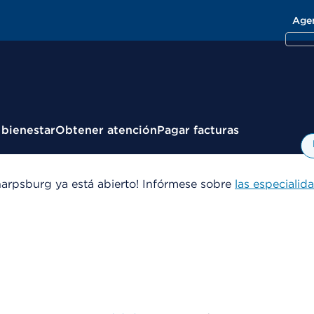
Age
 bienestar
Obtener atención
Pagar facturas
arpsburg ya está abierto! Infórmese sobre
las especialid