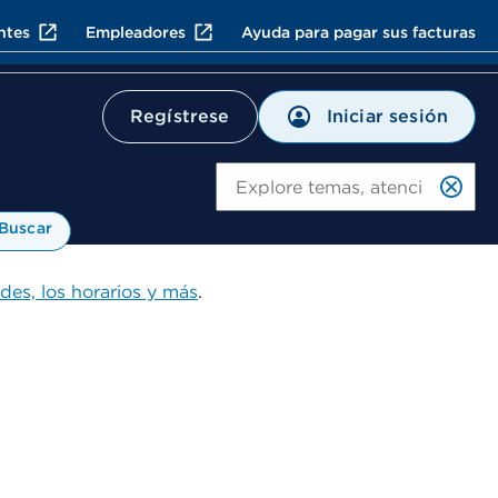
ntes
Empleadores
Ayuda para pagar sus facturas
Iniciar sesión
Regístrese
Bu
Buscar
ades, los horarios y más
.