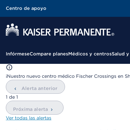
Centro de apoyo
Menú contextual
Infórmese
Compare planes
Médicos y centros
Salud y
¡Nuestro nuevo centro médico Fischer Crossings en Sh
Alerta anterior
mostrando
1
de
1
Próxima alerta
Ver todas las alertas