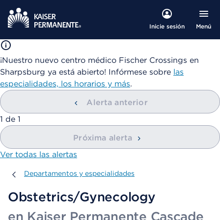
Menú
Inicie sesión
¡Nuestro nuevo centro médico Fischer Crossings en
Sharpsburg ya está abierto! Infórmese sobre
las
especialidades, los horarios y más
.
Alerta anterior
mostrando
1
de
1
Próxima alerta
Ver todas las alertas
Departamentos y especialidades
Departamentos y especialidades
Obstetrics/Gynecology
en Kaiser Permanente Cascade