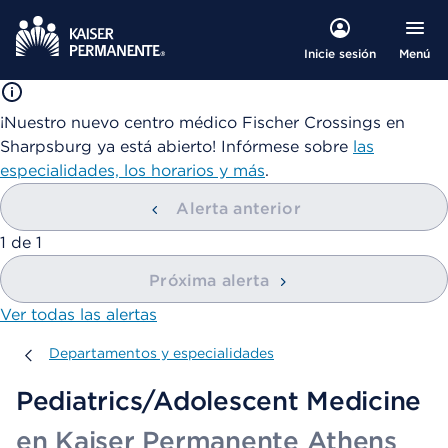
Menú
Inicie sesión
¡Nuestro nuevo centro médico Fischer Crossings en
Sharpsburg ya está abierto! Infórmese sobre
las
especialidades, los horarios y más
.
Alerta anterior
mostrando
1
de
1
Próxima alerta
Ver todas las alertas
Departamentos y especialidades
Departamentos y especialidades
Pediatrics/Adolescent Medicine
en Kaiser Permanente Athens