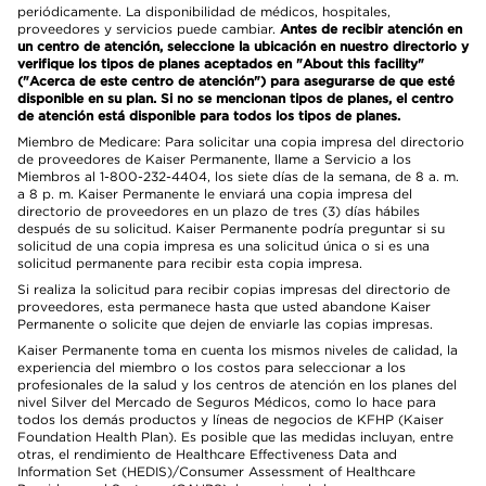
periódicamente. La disponibilidad de médicos, hospitales,
proveedores y servicios puede cambiar.
Antes de recibir atención en
un centro de atención, seleccione la ubicación en nuestro directorio y
verifique los tipos de planes aceptados en "About this facility"
("Acerca de este centro de atención") para asegurarse de que esté
disponible en su plan. Si no se mencionan tipos de planes, el centro
de atención está disponible para todos los tipos de planes.
Miembro de Medicare: Para solicitar una copia impresa del directorio
de proveedores de Kaiser Permanente, llame a Servicio a los
Miembros al 1-800-232-4404, los siete días de la semana, de 8 a. m.
a 8 p. m. Kaiser Permanente le enviará una copia impresa del
directorio de proveedores en un plazo de tres (3) días hábiles
después de su solicitud. Kaiser Permanente podría preguntar si su
solicitud de una copia impresa es una solicitud única o si es una
solicitud permanente para recibir esta copia impresa.
Si realiza la solicitud para recibir copias impresas del directorio de
proveedores, esta permanece hasta que usted abandone Kaiser
Permanente o solicite que dejen de enviarle las copias impresas.
Kaiser Permanente toma en cuenta los mismos niveles de calidad, la
experiencia del miembro o los costos para seleccionar a los
profesionales de la salud y los centros de atención en los planes del
nivel Silver del Mercado de Seguros Médicos, como lo hace para
todos los demás productos y líneas de negocios de KFHP (Kaiser
Foundation Health Plan). Es posible que las medidas incluyan, entre
otras, el rendimiento de Healthcare Effectiveness Data and
Information Set (HEDIS)/Consumer Assessment of Healthcare