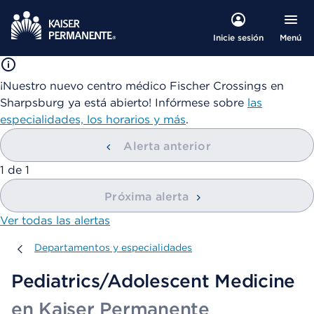
Menú
Inicie sesión
¡Nuestro nuevo centro médico Fischer Crossings en
Sharpsburg ya está abierto! Infórmese sobre
las
especialidades, los horarios y más
.
Alerta anterior
mostrando
1
de
1
Próxima alerta
Ver todas las alertas
Departamentos y especialidades
Departamentos y especialidades
Pediatrics/Adolescent Medicine
en Kaiser Permanente