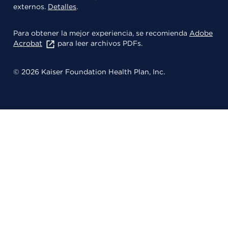
externos.
Detalles
.
Para obtener la mejor experiencia, se recomienda
Adobe
Acrobat
para leer archivos PDFs.
© 2026 Kaiser Foundation Health Plan, Inc.