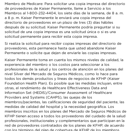
Miembro de Medicare: Para solicitar una copia impresa del directorio
de proveedores de Kaiser Permanente, llame a Servicio a los
Miembros al 1-800-232-4404, los siete días de la semana, de 8 a. m.
a 8 p. m. Kaiser Permanente le enviará una copia impresa del
directorio de proveedores en un plazo de tres (3) días hábiles
después de su solicitud. Kaiser Permanente podría preguntar si su
solicitud de una copia impresa es una solicitud única o si es una
solicitud permanente para recibir esta copia impresa.
Si realiza la solicitud para recibir copias impresas del directorio de
proveedores, esta permanece hasta que usted abandone Kaiser
Permanente o solicite que dejen de enviarle las copias impresas.
Kaiser Permanente toma en cuenta los mismos niveles de calidad, la
experiencia del miembro o los costos para seleccionar a los
profesionales de la salud y los centros de atención en los planes del
nivel Silver del Mercado de Seguros Médicos, como lo hace para
todos los demás productos y líneas de negocios de KFHP (Kaiser
Foundation Health Plan). Es posible que las medidas incluyan, entre
otras, el rendimiento de Healthcare Effectiveness Data and
Information Set (HEDIS)/Consumer Assessment of Healthcare
Providers and Systems (CAHPS), las quejas de los
miembros/pacientes, las calificaciones de seguridad del paciente, las
medidas de calidad del hospital y la necesidad geográfica. Los
miembros inscritos en los planes del Mercado de Seguros Médicos de
KFHP tienen acceso a todos los proveedores del cuidado de la salud
profesionales, institucionales y complementarios que participan en la
red de proveedores contratados de los planes de KFHP, de acuerdo
con los términos del plan de cobertura de KFHP de los miembros.