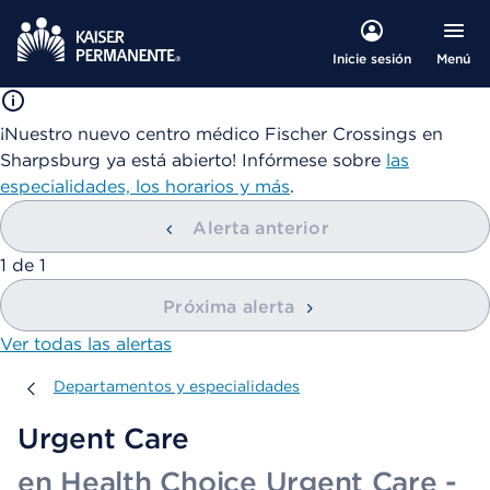
Menú
Inicie sesión
¡Nuestro nuevo centro médico Fischer Crossings en
Sharpsburg ya está abierto! Infórmese sobre
las
especialidades, los horarios y más
.
Alerta anterior
mostrando
1
de
1
Próxima alerta
Ver todas las alertas
Departamentos y especialidades
Departamentos y especialidades
Urgent Care
en Health Choice Urgent Care -