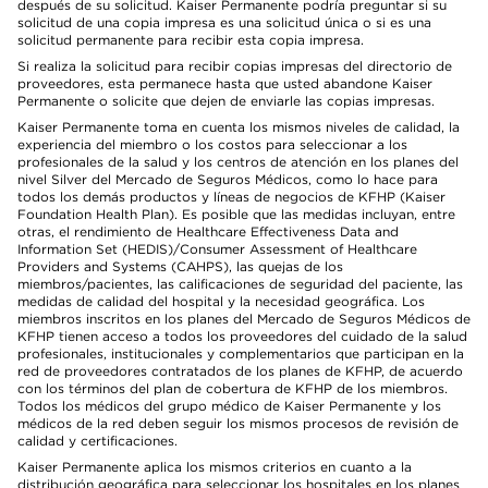
después de su solicitud. Kaiser Permanente podría preguntar si su
solicitud de una copia impresa es una solicitud única o si es una
solicitud permanente para recibir esta copia impresa.
Si realiza la solicitud para recibir copias impresas del directorio de
proveedores, esta permanece hasta que usted abandone Kaiser
Permanente o solicite que dejen de enviarle las copias impresas.
Kaiser Permanente toma en cuenta los mismos niveles de calidad, la
experiencia del miembro o los costos para seleccionar a los
profesionales de la salud y los centros de atención en los planes del
nivel Silver del Mercado de Seguros Médicos, como lo hace para
todos los demás productos y líneas de negocios de KFHP (Kaiser
Foundation Health Plan). Es posible que las medidas incluyan, entre
otras, el rendimiento de Healthcare Effectiveness Data and
Information Set (HEDIS)/Consumer Assessment of Healthcare
Providers and Systems (CAHPS), las quejas de los
miembros/pacientes, las calificaciones de seguridad del paciente, las
medidas de calidad del hospital y la necesidad geográfica. Los
miembros inscritos en los planes del Mercado de Seguros Médicos de
KFHP tienen acceso a todos los proveedores del cuidado de la salud
profesionales, institucionales y complementarios que participan en la
red de proveedores contratados de los planes de KFHP, de acuerdo
con los términos del plan de cobertura de KFHP de los miembros.
Todos los médicos del grupo médico de Kaiser Permanente y los
médicos de la red deben seguir los mismos procesos de revisión de
calidad y certificaciones.
Kaiser Permanente aplica los mismos criterios en cuanto a la
distribución geográfica para seleccionar los hospitales en los planes