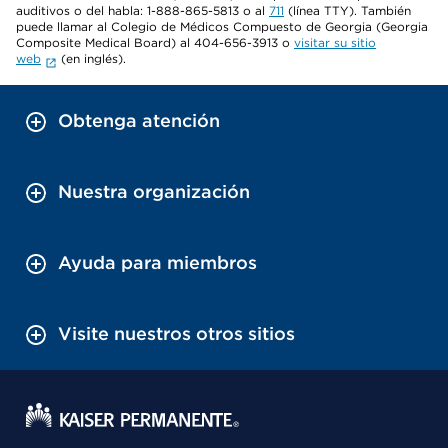
auditivos o del habla: 1-888-865-5813 o al
711
(línea TTY). También
puede llamar al Colegio de Médicos Compuesto de Georgia (Georgia
Composite Medical Board) al 404-656-3913 o
visitar su sitio
web
(en inglés).
Obtenga atención
Nuestra organización
Ayuda para miembros
Visite nuestros otros sitios