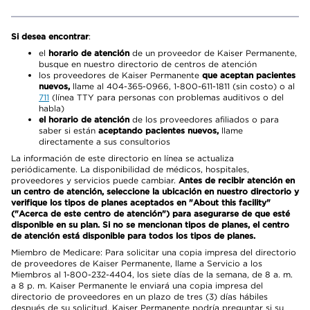
Si desea encontrar
:
el
horario de atención
de un proveedor de Kaiser Permanente,
busque en nuestro directorio de centros de atención
los proveedores de Kaiser Permanente
que aceptan pacientes
nuevos,
llame al 404-365-0966, 1-800-611-1811 (sin costo) o al
711
(línea TTY para personas con problemas auditivos o del
habla)
el horario de atención
de los proveedores afiliados o para
saber si están
aceptando pacientes nuevos,
llame
directamente a sus consultorios
La información de este directorio en línea se actualiza
periódicamente. La disponibilidad de médicos, hospitales,
proveedores y servicios puede cambiar.
Antes de recibir atención en
un centro de atención, seleccione la ubicación en nuestro directorio y
verifique los tipos de planes aceptados en "About this facility"
("Acerca de este centro de atención") para asegurarse de que esté
disponible en su plan. Si no se mencionan tipos de planes, el centro
de atención está disponible para todos los tipos de planes.
Miembro de Medicare: Para solicitar una copia impresa del directorio
de proveedores de Kaiser Permanente, llame a Servicio a los
Miembros al 1-800-232-4404, los siete días de la semana, de 8 a. m.
a 8 p. m. Kaiser Permanente le enviará una copia impresa del
directorio de proveedores en un plazo de tres (3) días hábiles
después de su solicitud. Kaiser Permanente podría preguntar si su