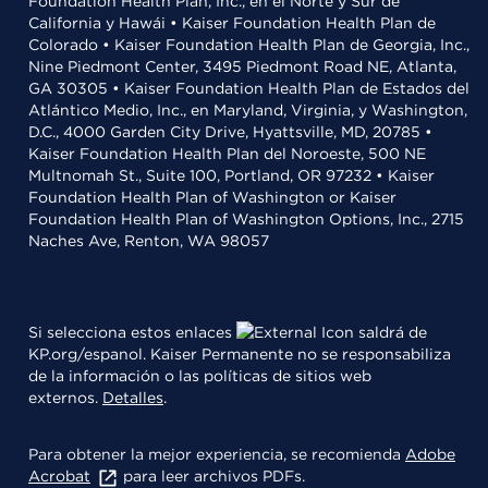
Foundation Health Plan, Inc., en el Norte y Sur de
California y Hawái • Kaiser Foundation Health Plan de
Colorado • Kaiser Foundation Health Plan de Georgia, Inc.,
Nine Piedmont Center, 3495 Piedmont Road NE, Atlanta,
GA 30305 • Kaiser Foundation Health Plan de Estados del
Atlántico Medio, Inc., en Maryland, Virginia, y Washington,
D.C., 4000 Garden City Drive, Hyattsville, MD, 20785 •
Kaiser Foundation Health Plan del Noroeste, 500 NE
Multnomah St., Suite 100, Portland, OR 97232 • Kaiser
Foundation Health Plan of Washington or Kaiser
Foundation Health Plan of Washington Options, Inc., 2715
Naches Ave, Renton, WA 98057
Si selecciona estos enlaces
saldrá de
KP.org/espanol. Kaiser Permanente no se responsabiliza
de la información o las políticas de sitios web
externos.
Detalles
.
Para obtener la mejor experiencia, se recomienda
Adobe
Acrobat
para leer archivos PDFs.