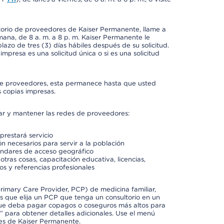
ctorio de proveedores de Kaiser Permanente, llame a
semana, de 8 a. m. a 8 p. m. Kaiser Permanente le
azo de tres (3) días hábiles después de su solicitud.
mpresa es una solicitud única o si es una solicitud
io de proveedores, esta permanece hasta que usted
 copias impresas.
rar y mantener las redes de proveedores:
prestará servicio
n necesarios para servir a la población
ándares de acceso geográfico
otras cosas, capacitación educativa, licencias,
os y referencias profesionales
imary Care Provider, PCP) de medicina familiar,
 que elija un PCP que tenga un consultorio en un
 que deba pagar copagos o coseguros más altos para
” para obtener detalles adicionales. Use el menú
es de Kaiser Permanente.