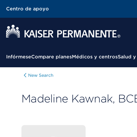
Centro de apoyo
Menú contextual
Infórmese
Compare planes
Médicos y centros
Salud y
New Search
Madeline Kawnak, B