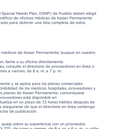
l Special Needs Plan, DSNP) de Pueblo deben elegir
dificio de oficinas médicas de Kaiser Permanente
orado para obtener una lista completa de estos
os médicos de Kaiser Permanente, busque en nuestro
n, llame a su oficina directamente.
, consulte el directorio de proveedores en línea o
unes a viernes, de 6 a. m. a 7 p. m.
mente y se aplica para los planes comerciales
onibilidad de los médicos, hospitales, proveedores y
 los planes de Kaiser Permanente, comuníquese
proveedores está disponible en
ctualiza en un plazo de 72 horas hábiles después de
a asegurarse de que el directorio en línea contenga
fecha de publicación.
a queja sobre su experiencia con un proveedor,
TY
711
), de lunes a viernes, de 8 a. m. a 6 p. m., o visite