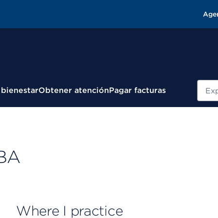
Age
Busc
 bienestar
Obtener atención
Pagar facturas
CBA
Where I practice