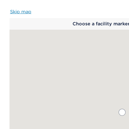
Skip map
Map
Choose a facility marke