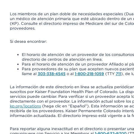
Los miembros de un plan doble de necesidades especiales (Dua
un médico de atención primaria que esté ubicado dentro de un e
(KP). Consulte el directorio impreso de Medicare del sur de Col
proveedores.
Si desea encontrar:
El horario de atención de un proveedor de los consultori
directorio de centros de atención en línea.
Para el horario de atención de un proveedor Afiliado al pla
Para proveedores de su plan que acepten nuevos pacientes
llame al
303-338-4545
o al
1-800-218-1059
(TTY
711
), de l
La información de este directorio en línea se actualiza periódica
suscritos por Kaiser Foundation Health Plan of Colorado. La disp
servicios puede cambiar. Para verificar si un proveedor acepta
directamente con el proveedor. La información actual sobre los 
kp.org/locations
(haga clic en “Español”). Esta información se a
recibirla de los proveedores. Kaiser Permanente Colorado intent
información actualizada. El directorio impreso está vigente a la 
Para reportar alguna inexactitud en el directorio o presentar un
comuníquese con Servicio a los Miembros al
1-800-632-9700
(T