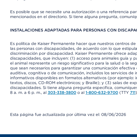
Es posible que se necesite una autorización o una referencia pa
mencionados en el directorio. Si tiene alguna pregunta, comuníq
INSTALACIONES ADAPTADAS PARA PERSONAS CON DISCAPAC
Es política de Kaiser Permanente hacer que nuestros centros de 
las personas con discapacidades, de acuerdo con lo que estipulan
discriminación por discapacidad. Kaiser Permanente ofrece adap
discapacidades, que incluyen: (1) acceso para animales guía y pa
el animal represente un riesgo significativo para la salud o la s
que sean necesarios para garantizar una comunicación efectiva
auditiva, cognitiva o de comunicación, incluidos los servicios de
informativos disponibles en formatos alternativos (por ejemplo: 
textos, discos, CD-ROM electrónicos; y Braille); y (3) salas de 
discapacidades. Si tiene alguna pregunta específica, comuníques
8 a. m. a 6 p. m., al
303-338-3800
o al
1-800-632-9700
(TTY
711
)
Esta página fue actualizada por última vez el: 08/06/2026