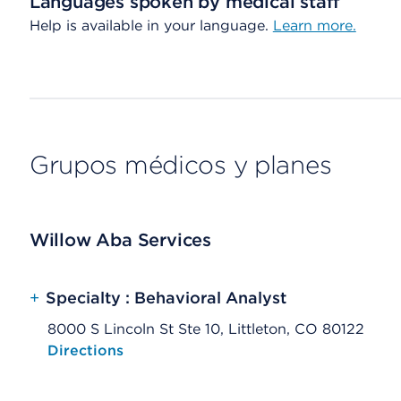
Languages spoken by medical staff
Help is available in your language.
Learn more.
Grupos médicos y planes
Willow Aba Services
+
Specialty : Behavioral Analyst
8000 S Lincoln St Ste 10, Littleton, CO 80122
Opens native map application on mobile devices
Directions