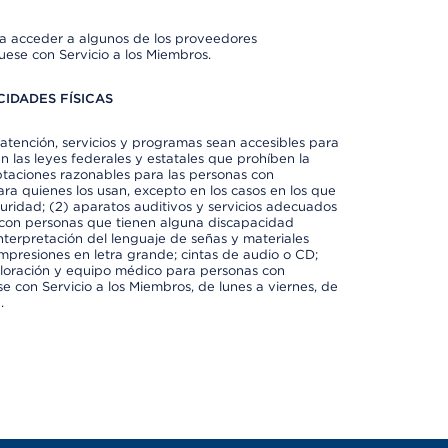
ra acceder a algunos de los proveedores
uese con Servicio a los Miembros.
IDADES FÍSICAS
atención, servicios y programas sean accesibles para
 las leyes federales y estatales que prohíben la
taciones razonables para las personas con
ra quienes los usan, excepto en los casos en los que
eguridad; (2) aparatos auditivos y servicios adecuados
 con personas que tienen alguna discapacidad
 interpretación del lenguaje de señas y materiales
impresiones en letra grande; cintas de audio o CD;
exploración y equipo médico para personas con
e con Servicio a los Miembros, de lunes a viernes, de
.