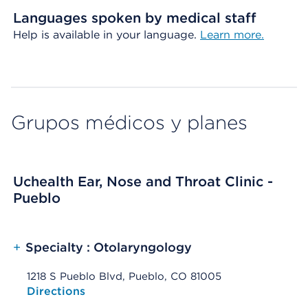
Languages spoken by medical staff
Help is available in your language.
Learn more.
Grupos médicos y planes
Uchealth Ear, Nose and Throat Clinic -
Pueblo
+
Specialty : Otolaryngology
1218 S Pueblo Blvd, Pueblo, CO 81005
Opens native map application on mobile devices
Directions