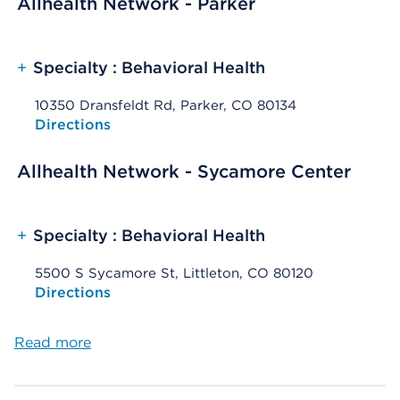
Allhealth Network - Parker
+
Specialty : Behavioral Health
10350 Dransfeldt Rd, Parker, CO 80134
Opens native map application on mobile devices
Directions
Allhealth Network - Sycamore Center
+
Specialty : Behavioral Health
5500 S Sycamore St, Littleton, CO 80120
Opens native map application on mobile devices
Directions
Read more