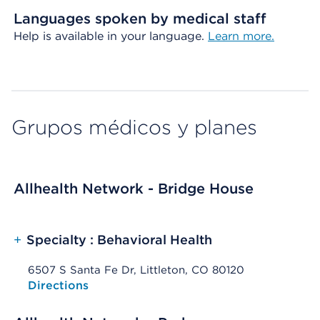
Languages spoken by medical staff
Help is available in your language.
Learn more.
Grupos médicos y planes
Allhealth Network - Bridge House
+
Specialty : Behavioral Health
6507 S Santa Fe Dr, Littleton, CO 80120
Opens native map application on mobile devices
Directions