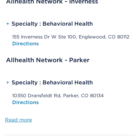
Allhealth Network - Inverness
+
Specialty : Behavioral Health
155 Inverness Dr W Ste 100, Englewood, CO 80112
Opens native map application on mobile devices
Directions
Allhealth Network - Parker
+
Specialty : Behavioral Health
10350 Dransfeldt Rd, Parker, CO 80134
Opens native map application on mobile devices
Directions
Read more