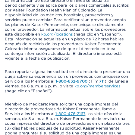
La información de este directorio en línea se actualiza
periódicamente y se aplica para los planes comerciales suscritos
por Kaiser Foundation Health Plan of Colorado. La
disponibilidad de los médicos, hospitales, proveedores y
servicios puede cambiar. Para verificar si un proveedor acepta
los planes de Kaiser Permanente, comuníquese directamente
con el proveedor. La información actual sobre los proveedores
está disponible en
kp.org/locations
(haga clic en “Español”).
Esta información se actualiza en un plazo de 72 horas hábiles
después de recibirla de los proveedores. Kaiser Permanente
Colorado intenta asegurarse de que el directorio en línea
contenga información actualizada. El directorio impreso está
vigente a la fecha de publicación.
Para reportar alguna inexactitud en el directorio o presentar una
queja sobre su experiencia con un proveedor, comuníquese con
Servicio a los Miembros al
1-800-632-9700
(TTY
711
), de lunes a
viernes, de 8 a. m. a 6 p. m., o visite
kp.org/memberservices
(haga clic en “Español”).
Miembro de Medicare: Para solicitar una copia impresa del
directorio de proveedores de Kaiser Permanente, llame a
Servicio a los Miembros al
1-800-476-2167
, los siete días de la
semana, de 8 a. m. a 8 p. m. Kaiser Permanente le enviará una
copia impresa del directorio de proveedores en un plazo de tres
(3) días hábiles después de su solicitud. Kaiser Permanente
podría preguntar si su solicitud de una copia impresa es una