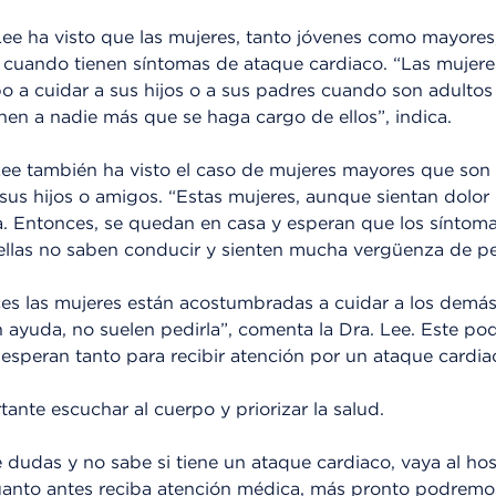
 Lee ha visto que las mujeres, tanto jóvenes como mayores
o cuando tienen síntomas de ataque cardiaco. “Las mujer
o a cuidar a sus hijos o a sus padres cuando son adultos
nen a nadie más que se haga cargo de ellos”, indica.
 Lee también ha visto el caso de mujeres mayores que son 
sus hijos o amigos. “Estas mujeres, aunque sientan dolor
a. Entonces, se quedan en casa y esperan que los síntom
llas no saben conducir y sienten mucha vergüenza de pe
s las mujeres están acostumbradas a cuidar a los demás
n ayuda, no suelen pedirla”, comenta la Dra. Lee. Este pod
 esperan tanto para recibir atención por un ataque cardia
ante escuchar al cuerpo y priorizar la salud.
e dudas y no sabe si tiene un ataque cardiaco, vaya al hos
anto antes reciba atención médica, más pronto podremo