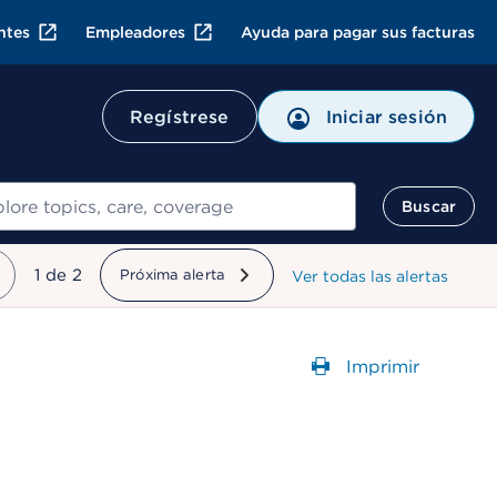
ntes
Empleadores
Ayuda para pagar sus facturas
Regístrese
Iniciar sesión
ar
Buscar
mostrando
1
de
2
Próxima alerta
Ver todas las alertas
Imprimir
Abre un Cuadr