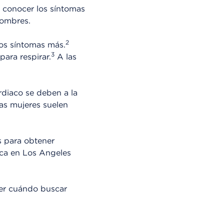
 conocer los síntomas
hombres.
2
ros síntomas más.
3
ara respirar.
A las
diaco se deben a la
as mujeres suelen
s para obtener
ica en Los Angeles
ber cuándo buscar