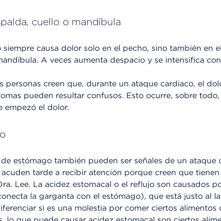
palda, cuello o mandíbula
siempre causa dolor solo en el pecho, sino también en el b
 mandíbula. A veces aumenta despacio y se intensifica con
 personas creen que, durante un ataque cardiaco, el dolo
tomas pueden resultar confusos. Esto ocurre, sobre todo,
de empezó el dolor.
go
r de estómago también pueden ser señales de un ataque c
s acuden tarde a recibir atención porque creen que tiene
a Dra. Lee. La acidez estomacal o el reflujo son causados p
onecta la garganta con el estómago), que está justo al l
 diferenciar si es una molestia por comer ciertos alimentos
, lo que puede causar acidez estomacal son ciertos alime