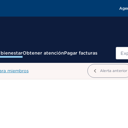
Age
Busc
 bienestar
Obtener atención
Pagar facturas
para miembros
Alerta anterior