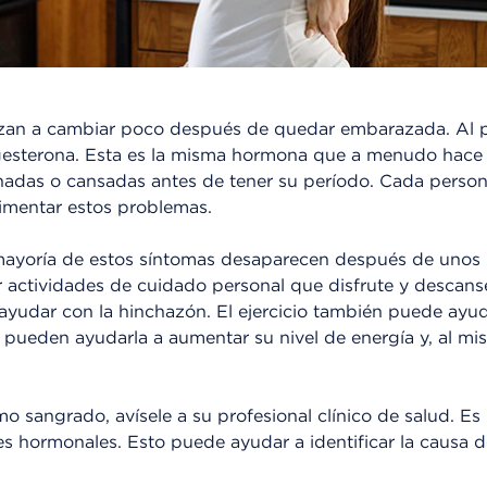
an a cambiar poco después de quedar embarazada. Al pr
esterona. Esta es la misma hormona que a menudo hace 
nchadas o cansadas antes de tener su período. Cada persona
imentar estos problemas.
mayoría de estos síntomas desaparecen después de unos 
ar actividades de cuidado personal que disfrute y descan
yudar con la hinchazón. El ejercicio también puede ayuda
a pueden ayudarla a aumentar su nivel de energía y, al m
o sangrado, avísele a su profesional clínico de salud. Es 
es hormonales. Esto puede ayudar a identificar la causa 