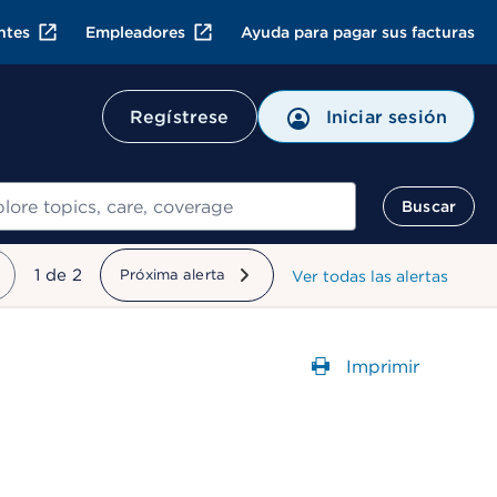
ntes
Empleadores
Ayuda para pagar sus facturas
Regístrese
Iniciar sesión
ar
Buscar
mostrando
1
de
2
Próxima alerta
Ver todas las alertas
Imprimir
Abre un Cuadr