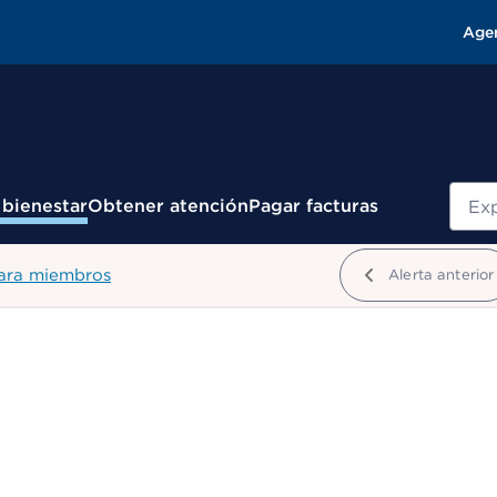
Age
Busc
 bienestar
Obtener atención
Pagar facturas
para miembros
Alerta anterior