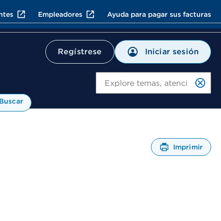
ntes
Empleadores
Ayuda para pagar sus facturas
Iniciar sesión
Regístrese
Bu
Buscar
Imprimir
A
b
r
e
u
n
C