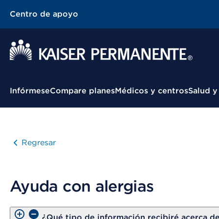
Centro de apoyo
Menú contextual
Infórmese
Compare planes
Médicos y centros
Salud y
Regresar
Ayuda con alergias
¿Qué tipo de información recibiré acerca de 