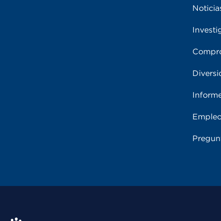
Noticia
Investi
Compro
Diversi
Inform
Emple
Pregun