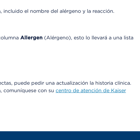
u
a
a, incluido el nombre del alérgeno y la reacción.
d
r
o
d
 columna
Allergen
(Alérgeno), esto lo llevará a una lista
e
D
i
á
l
o
g
ectas, puede pedir una actualización la historia clínica.
o
nica, comuníquese con su
centro de atención de Kaiser