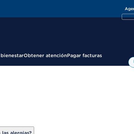
Age
 bienestar
Obtener atención
Pagar facturas
las alergias?