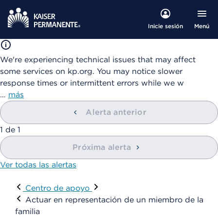
Menú
Inicie sesión
We're experiencing technical issues that may affect
some services on kp.org. You may notice slower
response times or intermittent errors while we w
…
más
Alerta anterior
mostrando
1
de
1
Próxima alerta
Ver todas las alertas
Visitar
Centro de apoyo
Actuar en representación de un miembro de la
familia