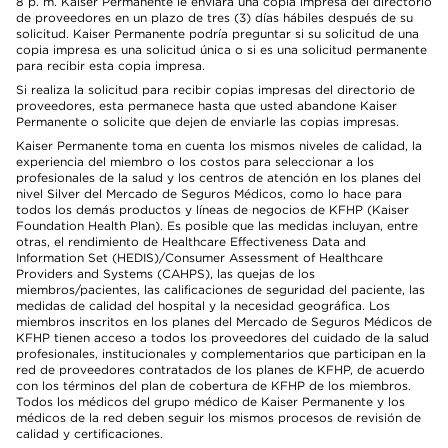
8 p. m. Kaiser Permanente le enviará una copia impresa del directorio
de proveedores en un plazo de tres (3) días hábiles después de su
solicitud. Kaiser Permanente podría preguntar si su solicitud de una
copia impresa es una solicitud única o si es una solicitud permanente
para recibir esta copia impresa.
Si realiza la solicitud para recibir copias impresas del directorio de
proveedores, esta permanece hasta que usted abandone Kaiser
Permanente o solicite que dejen de enviarle las copias impresas.
Kaiser Permanente toma en cuenta los mismos niveles de calidad, la
experiencia del miembro o los costos para seleccionar a los
profesionales de la salud y los centros de atención en los planes del
nivel Silver del Mercado de Seguros Médicos, como lo hace para
todos los demás productos y líneas de negocios de KFHP (Kaiser
Foundation Health Plan). Es posible que las medidas incluyan, entre
otras, el rendimiento de Healthcare Effectiveness Data and
Information Set (HEDIS)/Consumer Assessment of Healthcare
Providers and Systems (CAHPS), las quejas de los
miembros/pacientes, las calificaciones de seguridad del paciente, las
medidas de calidad del hospital y la necesidad geográfica. Los
miembros inscritos en los planes del Mercado de Seguros Médicos de
KFHP tienen acceso a todos los proveedores del cuidado de la salud
profesionales, institucionales y complementarios que participan en la
red de proveedores contratados de los planes de KFHP, de acuerdo
con los términos del plan de cobertura de KFHP de los miembros.
Todos los médicos del grupo médico de Kaiser Permanente y los
médicos de la red deben seguir los mismos procesos de revisión de
calidad y certificaciones.