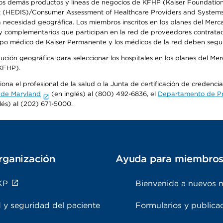
s demás productos y líneas de negocios de KFHP (Kaiser Foundation He
t (HEDIS)/Consumer Assessment of Healthcare Providers and Systems (
la necesidad geográfica. Los miembros inscritos en los planes del Me
s y complementarios que participan en la red de proveedores contrata
o médico de Kaiser Permanente y los médicos de la red deben seguir l
ribución geográfica para seleccionar los hospitales en los planes del 
(KFHP).
ona el profesional de la salud o la Junta de certificación de credenci
 de Maryland
(en inglés) al (800) 492-6836, el
Departamento de Pro
lés) al (202) 671-5000.
rganización
Ayuda para miembro
KP
Bienvenida a nuevos 
 y seguridad del paciente
Formularios y publica