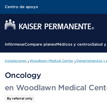
Centro de apoyo
Menú contextual
Infórmese
Compare planes
Médicos y centros
Salud y
Instalaciones
Woodlawn Medical Center
Departamentos y e
Oncology
en Woodlawn Medical Cent
By referral only