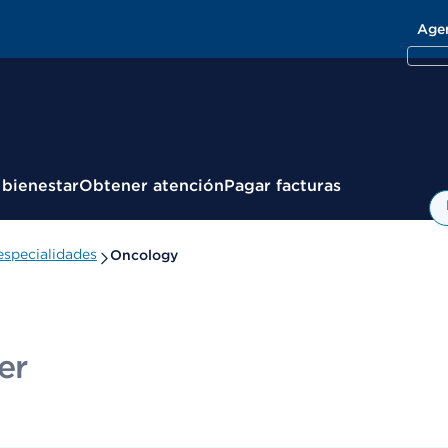
Age
 bienestar
Obtener atención
Pagar facturas
specialidades
Oncology
er