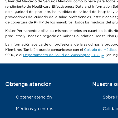
Silver del Mercado de Seguros Médicos, como lo hace para todos lo
rendimiento de Healthcare Effectiveness Data and Information Se
de seguridad del paciente, las medidas de calidad del hospital y 
proveedores del cuidado de la salud profesionales, institucionale
de cobertura de KFHP de los miembros. Todos los médicos del grup
Kaiser Permanente aplica los mismos criterios en cuanto a la dist
productos y líneas de negocio de Kaiser Foundation Health Plan 
La información acerca de un profesional de la salud nos la proporci
Miembros. También puede comunicarse con el
Colegio de Médicos
9900, o el
Departamento de Salud de Washington, D. C.
(en ing
Obtenga atención
Nuestra o
Obtener atención
Sobre 
Médicos y centros
Calidad