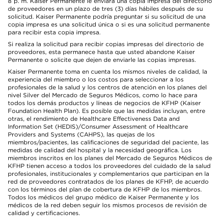
8 p. m. Kaiser Permanente le enviará una copia impresa del directorio
de proveedores en un plazo de tres (3) días hábiles después de su
solicitud. Kaiser Permanente podría preguntar si su solicitud de una
copia impresa es una solicitud única o si es una solicitud permanente
para recibir esta copia impresa.
Si realiza la solicitud para recibir copias impresas del directorio de
proveedores, esta permanece hasta que usted abandone Kaiser
Permanente o solicite que dejen de enviarle las copias impresas.
Kaiser Permanente toma en cuenta los mismos niveles de calidad, la
experiencia del miembro o los costos para seleccionar a los
profesionales de la salud y los centros de atención en los planes del
nivel Silver del Mercado de Seguros Médicos, como lo hace para
todos los demás productos y líneas de negocios de KFHP (Kaiser
Foundation Health Plan). Es posible que las medidas incluyan, entre
otras, el rendimiento de Healthcare Effectiveness Data and
Information Set (HEDIS)/Consumer Assessment of Healthcare
Providers and Systems (CAHPS), las quejas de los
miembros/pacientes, las calificaciones de seguridad del paciente, las
medidas de calidad del hospital y la necesidad geográfica. Los
miembros inscritos en los planes del Mercado de Seguros Médicos de
KFHP tienen acceso a todos los proveedores del cuidado de la salud
profesionales, institucionales y complementarios que participan en la
red de proveedores contratados de los planes de KFHP, de acuerdo
con los términos del plan de cobertura de KFHP de los miembros.
Todos los médicos del grupo médico de Kaiser Permanente y los
médicos de la red deben seguir los mismos procesos de revisión de
calidad y certificaciones.