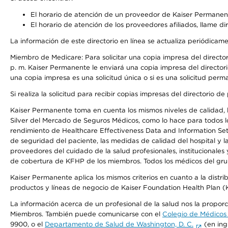
El horario de atención de un proveedor de Kaiser Permanent
El horario de atención de los proveedores afiliados, llame di
La información de este directorio en línea se actualiza periódicam
Miembro de Medicare: Para solicitar una copia impresa del director
p. m. Kaiser Permanente le enviará una copia impresa del directori
una copia impresa es una solicitud única o si es una solicitud perm
Si realiza la solicitud para recibir copias impresas del directori
Kaiser Permanente toma en cuenta los mismos niveles de calidad, la
Silver del Mercado de Seguros Médicos, como lo hace para todos lo
rendimiento de Healthcare Effectiveness Data and Information Se
de seguridad del paciente, las medidas de calidad del hospital y 
proveedores del cuidado de la salud profesionales, institucionale
de cobertura de KFHP de los miembros. Todos los médicos del grup
Kaiser Permanente aplica los mismos criterios en cuanto a la dist
productos y líneas de negocio de Kaiser Foundation Health Plan 
La información acerca de un profesional de la salud nos la proporci
Miembros. También puede comunicarse con el
Colegio de Médicos
9900, o el
Departamento de Salud de Washington, D. C.
(en ing