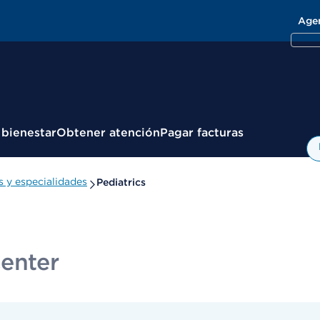
Age
 bienestar
Obtener atención
Pagar facturas
 y especialidades
Pediatrics
enter