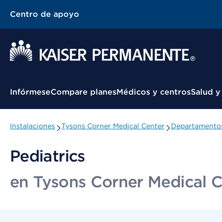
Centro de apoyo
Menú contextual
Infórmese
Compare planes
Médicos y centros
Salud y
Instalaciones
Tysons Corner Medical Center
Departamentos
Pediatrics
en Tysons Corner Medical C