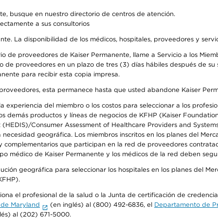
e, busque en nuestro directorio de centros de atención.
rectamente a sus consultorios
ente. La disponibilidad de los médicos, hospitales, proveedores y serv
io de proveedores de Kaiser Permanente, llame a Servicio a los Miembr
o de proveedores en un plazo de tres (3) días hábiles después de su s
anente para recibir esta copia impresa.
o de proveedores, esta permanece hasta que usted abandone Kaiser Perm
 experiencia del miembro o los costos para seleccionar a los profesiona
s demás productos y líneas de negocios de KFHP (Kaiser Foundation He
t (HEDIS)/Consumer Assessment of Healthcare Providers and Systems (
la necesidad geográfica. Los miembros inscritos en los planes del Me
s y complementarios que participan en la red de proveedores contrata
o médico de Kaiser Permanente y los médicos de la red deben seguir l
ribución geográfica para seleccionar los hospitales en los planes del 
(KFHP).
ona el profesional de la salud o la Junta de certificación de credenci
 de Maryland
(en inglés) al (800) 492-6836, el
Departamento de Pro
lés) al (202) 671-5000.