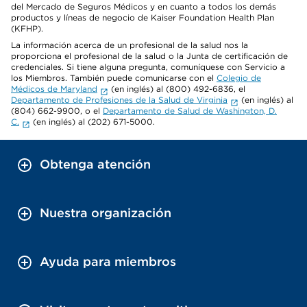
del Mercado de Seguros Médicos y en cuanto a todos los demás
productos y líneas de negocio de Kaiser Foundation Health Plan
(KFHP).
La información acerca de un profesional de la salud nos la
proporciona el profesional de la salud o la Junta de certificación de
credenciales. Si tiene alguna pregunta, comuníquese con Servicio a
los Miembros. También puede comunicarse con el
Colegio de
Médicos de Maryland
(en inglés) al (800) 492-6836, el
Departamento de Profesiones de la Salud de Virginia
(en inglés) al
(804) 662-9900, o el
Departamento de Salud de Washington, D.
C.
(en inglés) al (202) 671-5000.
Obtenga atención
Nuestra organización
Ayuda para miembros