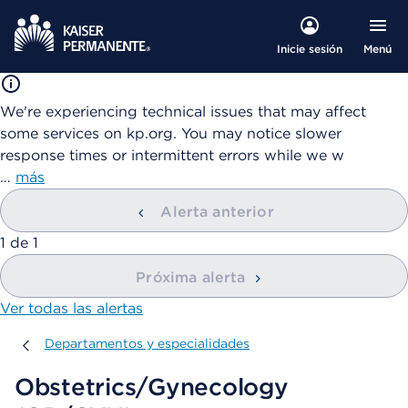
Menú
Inicie sesión
We're experiencing technical issues that may affect
some services on kp.org. You may notice slower
response times or intermittent errors while we w
…
más
Alerta anterior
mostrando
1
de
1
Próxima alerta
Ver todas las alertas
Departamentos y especialidades
Departamentos y especialidades
Obstetrics/Gynecology