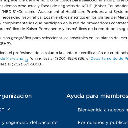
 experiencia del miembro o los costos para seleccionar a los profesiona
s demás productos y líneas de negocios de KFHP (Kaiser Foundation He
t (HEDIS)/Consumer Assessment of Healthcare Providers and Systems (
la necesidad geográfica. Los miembros inscritos en los planes del Me
s y complementarios que participan en la red de proveedores contrata
o médico de Kaiser Permanente y los médicos de la red deben seguir l
ribución geográfica para seleccionar los hospitales en los planes del 
(KFHP).
ona el profesional de la salud o la Junta de certificación de credenci
 de Maryland
(en inglés) al (800) 492-6836, el
Departamento de Pro
lés) al (202) 671-5000.
rganización
Ayuda para miembro
KP
Bienvenida a nuevos 
 y seguridad del paciente
Formularios y publica