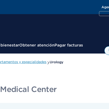
Age
 bienestar
Obtener atención
Pagar facturas
rtamentos y especialidades
Urology
 Medical Center