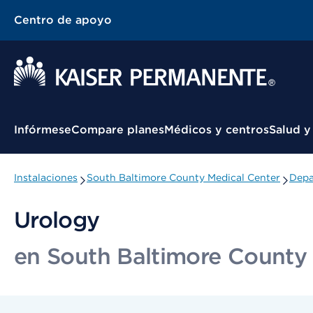
Centro de apoyo
Menú contextual
Infórmese
Compare planes
Médicos y centros
Salud y
Instalaciones
South Baltimore County Medical Center
Depa
Urology
en South Baltimore County