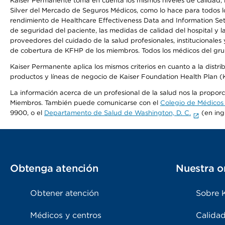
Kaiser Permanente toma en cuenta los mismos niveles de calidad, la
Silver del Mercado de Seguros Médicos, como lo hace para todos lo
rendimiento de Healthcare Effectiveness Data and Information Se
de seguridad del paciente, las medidas de calidad del hospital y 
proveedores del cuidado de la salud profesionales, institucionale
de cobertura de KFHP de los miembros. Todos los médicos del grup
Kaiser Permanente aplica los mismos criterios en cuanto a la dist
productos y líneas de negocio de Kaiser Foundation Health Plan 
La información acerca de un profesional de la salud nos la proporci
Miembros. También puede comunicarse con el
Colegio de Médicos
9900, o el
Departamento de Salud de Washington, D. C.
(en ing
Obtenga atención
Nuestra o
Obtener atención
Sobre 
Médicos y centros
Calidad