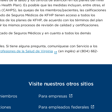
les de la salud y los centros de atención en los planes del nivel
alth Plan). Es posible que las medidas incluyan, entre otras, el
CAHPS), las quejas de los miembros/pacientes, las calificaciones
rcado de Seguros Médicos de KFHP tienen acceso a todos los
dos de los planes de KFHP, de acuerdo con los términos del plan
os mismos procesos de revisión de calidad y certificaciones.
Mercado de Seguros Médicos y en cuanto a todos los demás
ales. Si tiene alguna pregunta, comuníquese con Servicio a los
fesiones de la Salud de Virginia
(en inglés) al (804) 662-
s
Visite nuestros otros sitios
miembros
Para empresas
ciones
Para empleados federales